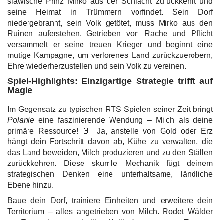
slawische Prinz Mirko aus der Schlacht zurückkehrt und
seine Heimat in Trümmern vorfindet. Sein Dorf
niedergebrannt, sein Volk getötet, muss Mirko aus den
Ruinen auferstehen. Getrieben von Rache und Pflicht
versammelt er seine treuen Krieger und beginnt eine
mutige Kampagne, um verlorenes Land zurückzuerobern,
Ehre wiederherzustellen und sein Volk zu vereinen.
Spiel-Highlights: Einzigartige Strategie trifft auf
Magie
Im Gegensatz zu typischen RTS-Spielen seiner Zeit bringt
Polanie
eine faszinierende Wendung – Milch als deine
primäre Ressource! 🥛 Ja, anstelle von Gold oder Erz
hängt dein Fortschritt davon ab, Kühe zu verwalten, die
das Land beweiden, Milch produzieren und zu den Ställen
zurückkehren. Diese skurrile Mechanik fügt deinem
strategischen Denken eine unterhaltsame, ländliche
Ebene hinzu.
Baue dein Dorf, trainiere Einheiten und erweitere dein
Territorium – alles angetrieben von Milch. Rodet Wälder