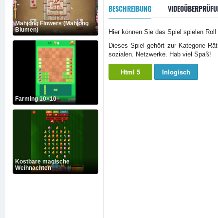
BESCHREIBUNG
VIDEOÜBERPRÜFU
Mahjong Flowers (Mahjong
Blumen)
Hier können Sie das Spiel spielen Roll 
Dieses Spiel gehört zur Kategorie Rä
sozialen. Netzwerke. Hab viel Spaß!
Html 5
Inlogisch
Farming 10×10
Kostbare magische
Weihnachten