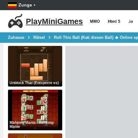
Zunge
PlayMiniGames
MMO
Html 5
.io
Zuhause
Rätsel
Roll This Ball (Kati diesen Ball) 🔥 Online s
Unblock That (Entsperre es)
Mahjong Mania / Mahjong-
Manie