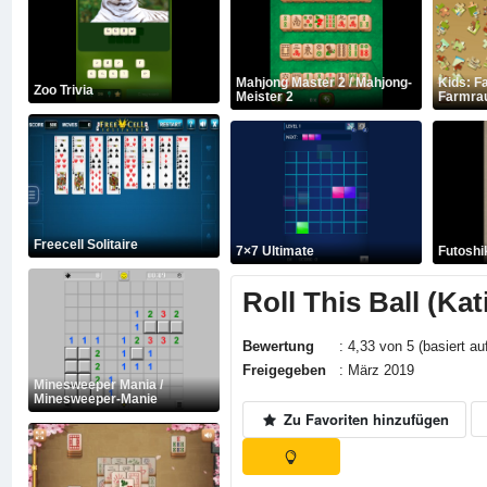
Mahjong Master 2 / Mahjong-
Kids: F
Zoo Trivia
Meister 2
Farmra
Freecell Solitaire
7×7 Ultimate
Futoshi
Roll This Ball (Kat
Bewertung
: 4,33 von 5 (basiert au
Freigegeben
: März 2019
Minesweeper Mania /
Minesweeper-Manie
Zu Favoriten hinzufügen