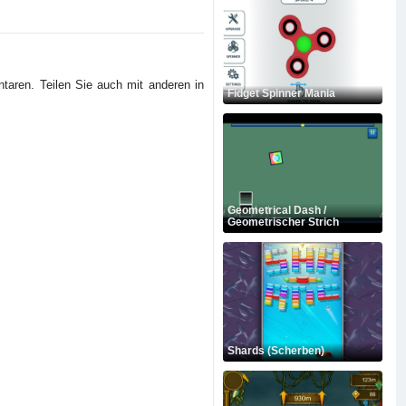
taren. Teilen Sie auch mit anderen in
Fidget Spinner Mania
Geometrical Dash /
Geometrischer Strich
Shards (Scherben)