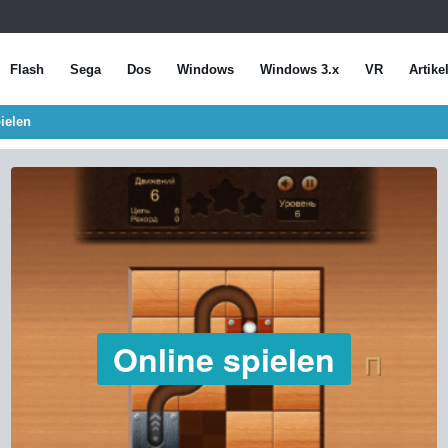
Flash
Sega
Dos
Windows
Windows 3.x
VR
Artike
pielen
Online spielen