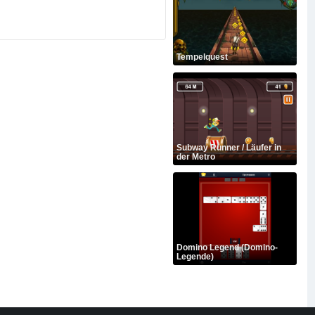
Tempelquest
Subway Runner / Läufer in
der Metro
Domino Legend (Domino-
Legende)