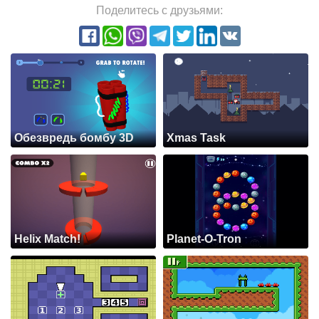
Поделитесь с друзьями:
Обезвредь бомбу 3D
Xmas Task
Helix Match!
Planet-O-Tron