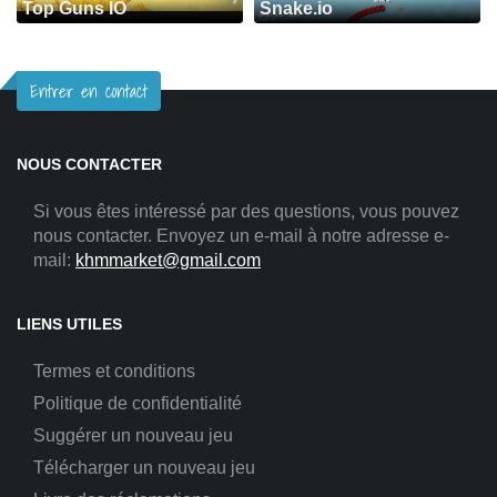
Top Guns IO
Snake.io
Entrer en contact
NOUS CONTACTER
Si vous êtes intéressé par des questions, vous pouvez
nous contacter. Envoyez un e-mail à notre adresse e-
mail:
khmmarket@gmail.com
LIENS UTILES
Termes et conditions
Politique de confidentialité
Suggérer un nouveau jeu
Télécharger un nouveau jeu