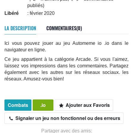
publiés)
Libéré
: février 2020
LA DESCRIPTION
COMMENTAIRES(0)
Ici vous pouvez jouer au jeu Automeme io .io dans le
navigateur en ligne.
Ce jeu appartient à la catégorie Arcade. Si vous l'aimez,
laissez vos impressions dans les commentaires. Partagez
également avec les autres sur les réseaux sociaux. les
réseaux. Amusez-vous bien!
Combats
.io
Ajouter aux Favoris
Signaler un jeu non fonctionnel ou des erreurs
Partager avec des amis: