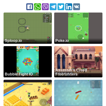
Sploop.io
Poke.io
Assassin's Creed
Bubble Fight IO
Freerunners