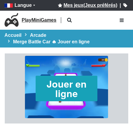
Langue
Mes jeux(Jeux préférés)
|
PlayMiniGames
Accueil
Arcade
Merge Battle Car 🔥 Jouer en ligne
Jouer en
ligne