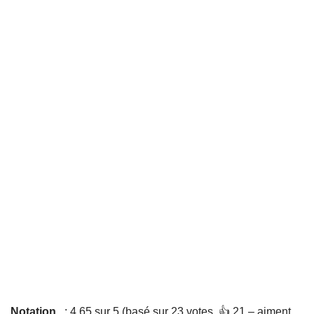
Notation
: 4,65 sur 5 (basé sur 23 votes. 👍 21 – aiment,