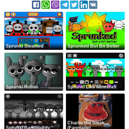
Sprunki Steamed
Sprunked But Bit Better
Sprunki Robot
Sprunki Like Minecraft
Charlie the Steak
Sprunki Bambilairity
(Fanmade)