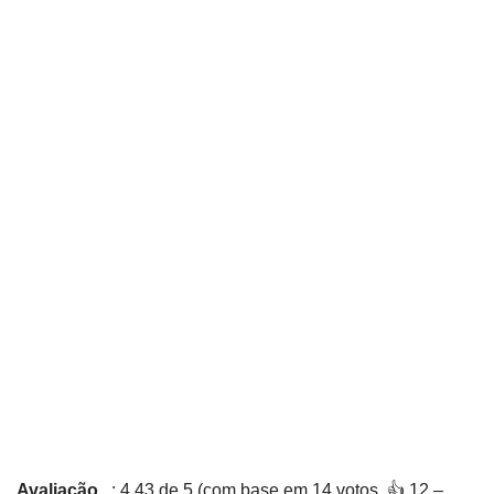
Avaliação
: 4,43 de 5 (com base em 14 votos. 👍 12 –