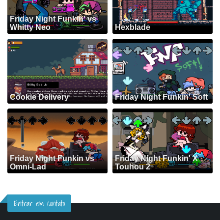
Friday Night Funkin' vs
Whitty Neo
Hexblade
Cookie Delivery
Friday Night Funkin' Soft
Friday Night Funkin vs
Friday Night Funkin' X
Omni-Lad
Touhou 2
Entrar em contato