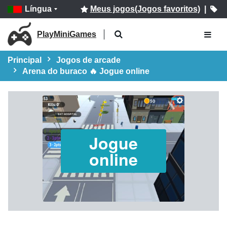
Língua
Meus jogos(Jogos favoritos)
|
PlayMiniGames
Principal
Jogos de arcade
Arena do buraco 🔥 Jogue online
Jogue
online