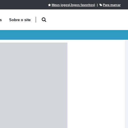
Meus jogos(Jogos favoritos)
|
Para marcar
s
Sobre o site