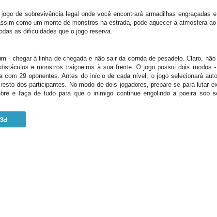
jogo de sobrevivência legal onde você encontrará armadilhas engraçadas e
 assim como um monte de monstros na estrada, pode aquecer a atmosfera ao l
odas as dificuldades que o jogo reserva.
um - chegar à linha de chegada e não sair da corrida de pesadelo. Claro, não 
obstáculos e monstros traiçoeiros à sua frente. O jogo possui dois modos 
ida com 29 oponentes. Antes do início de cada nível, o jogo selecionará a
 resto dos participantes. No modo de dois jogadores, prepare-se para luta
obre e faça de tudo para que o inimigo continue engolindo a poeira sob 
3d