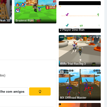
Break 3D
Brainrot Run!
2 Player Dino Run
Moto Trial Racing 3
dos)
ilhe com amigos
MX OffRoad Master