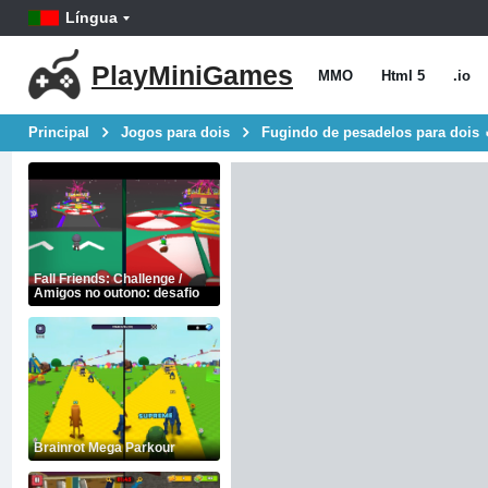
Língua
PlayMiniGames
MMO
Html 5
.io
Principal
Jogos para dois
Fugindo de pesadelos para dois 
Fall Friends: Challenge /
Amigos no outono: desafio
Brainrot Mega Parkour