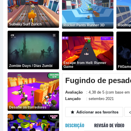
Subway Surf Zurich
Rocket Pants Runner 3D
Roofto
Escape from Hell: Runner
Zombie Days / Dias Zumbi
Game
FitGam
Fugindo de pesade
Avaliação
: 4,38 de 5 (com base em 
Lançado
: setembro 2021
Desafie os corredores
Adicionar aos favoritos
DESCRIÇÃO
REVISÃO DE VÍDEO