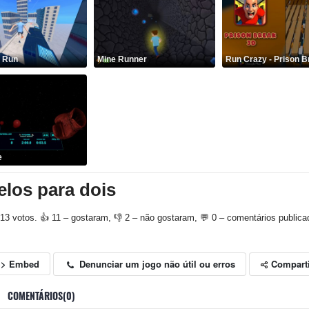
p Run
Mine Runner
Run Crazy - Prison 
e
los para dois
13 votos. 👍 11 – gostaram, 👎 2 – não gostaram, 💬 0 – comentários publica
Compart
Denunciar um jogo não útil ou erros
<> Embed
COMENTÁRIOS(0)