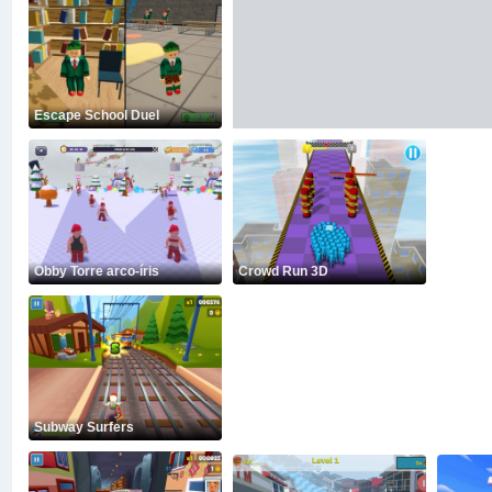
Escape School Duel
Obby Torre arco-íris
Crowd Run 3D
Subway Surfers