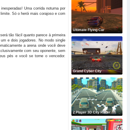
 inesperadas! Uma corrida noturna por
imite. Só o herói mais corajoso e com
Ultimate Flying Car
será tão fácil quanto parece à primeira
- um e dois jogadores. No modo single
utomaticamente a arena onde você deve
r exclusivamente com seu oponente, sem
seus pés e você se torne o vencedor.
Grand Cyber City
2 Player 3D City Racer