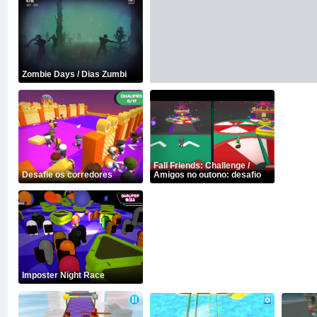
Zombie Days / Dias Zumbi
Fall Friends: Challenge /
Desafie os corredores
Amigos no outono: desafio
Imposter Night Race