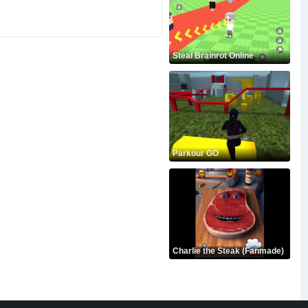
Steal Brainrot Online
Parkour GO
Charlie the Steak (Fanmade)