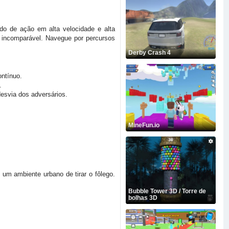
o de ação em alta velocidade e alta
de incomparável. Navegue por percursos
Derby Crash 4
ontínuo.
.
desvia dos adversários.
MineFun.io
um ambiente urbano de tirar o fôlego.
Bubble Tower 3D / Torre de
bolhas 3D