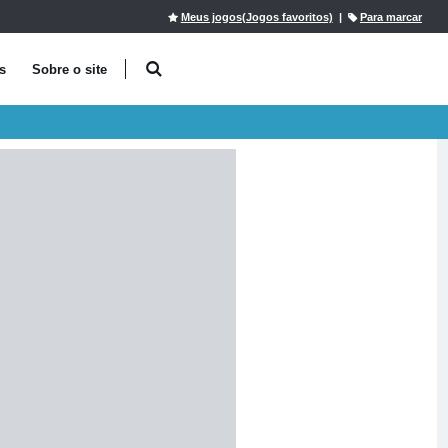
Meus jogos(Jogos favoritos)
|
Para marcar
s
Sobre o site