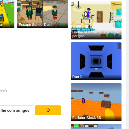
ur
Escape School Duel
House of Hazards / Casa dos
perigos
Run 3
dos)
ilhe com amigos
Parkour Block 3D