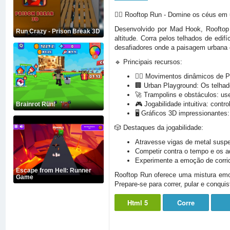
🏃‍♂️ Rooftop Run - Domine os céus em
Desenvolvido por Mad Hook, Rooftop
Run Crazy - Prison Break 3D
altitude. Corra pelos telhados de edi
desafiadores onde a paisagem urbana é
🔹 Principais recursos:
🤸‍♂️ Movimentos dinâmicos de P
🏢 Urban Playground: Os telhado
🚀 Trampolins e obstáculos: use
🎮 Jogabilidade intuitiva: contr
Brainrot Run!
🖥️ Gráficos 3D impressionante
🎲 Destaques da jogabilidade:
Atravesse vigas de metal susp
Competir contra o tempo e os a
Experimente a emoção de corrid
Escape from Hell: Runner
Rooftop Run oferece uma mistura emoc
Game
Prepare-se para correr, pular e conquist
Html 5
Corre