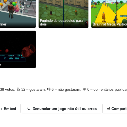
Fugindo de pesadelos para
nner
dois
Brainrot Mega Parko
e
38 votos. 👍 32 – gostaram, 👎 6 – não gostaram, 💬 0 – comentários publica
Compart
Denunciar um jogo não útil ou erros
<> Embed