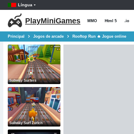
Língua
PlayMiniGames
MMO
Html 5
.io
Principal
Jogos de arcade
Rooftop Run 🔥 Jogue online
Subway Surfers
Subway Surf Zurich