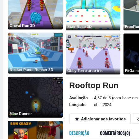
Crowd Run 3D
Stair Race 3D
FreeRu
Rocket Pants Runner 3D
Obby Torre arco-íris
FitGam
Rooftop Run
Avaliação
: 4,37 de 5 (com base em 
Lançado
: abril 2024
Mine Runner
Adicionar aos favoritos
DESCRIÇÃO
COMENTÁRIOS(0)