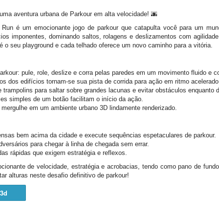
 uma aventura urbana de Parkour em alta velocidade! 🌆
 Run é um emocionante jogo de parkour que catapulta você para um mund
fícios imponentes, dominando saltos, rolagens e deslizamentos com agilida
 o seu playground e cada telhado oferece um novo caminho para a vitória.
arkour: pule, role, deslize e corra pelas paredes em um movimento fluido e c
s dos edifícios tornam-se sua pista de corrida para ação em ritmo acelerado
 trampolins para saltar sobre grandes lacunas e evitar obstáculos enquanto 
oles simples de um botão facilitam o início da ação.
s: mergulhe em um ambiente urbano 3D lindamente renderizado.
ensas bem acima da cidade e execute sequências espetaculares de parkour.
dversários para chegar à linha de chegada sem errar.
as rápidas que exigem estratégia e reflexos.
ionante de velocidade, estratégia e acrobacias, tendo como pano de fundo 
ar alturas neste desafio definitivo de parkour!
3d