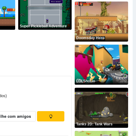
Super Pickleball Adventure
Doomsday Hero
LOLShot.io
dos)
ilhe com amigos
Tanks 2D: Tank Wars