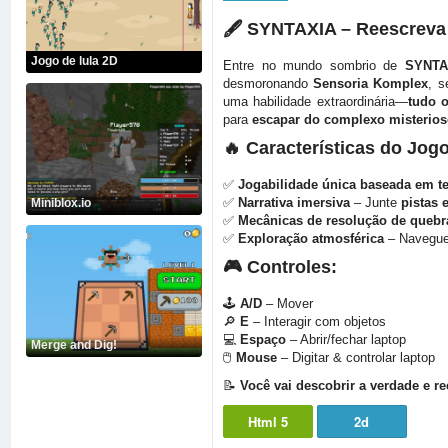
🖋
SYNTAXIA – Reescreva a
Jogo de lula 2D
Entre no mundo sombrio de
SYNTA
desmoronando
Sensoria Komplex
, 
uma habilidade extraordinária—
tudo o
para
escapar do complexo misterio
🔥
Características do Jogo
✅
Jogabilidade única baseada em t
✅
Narrativa imersiva
– Junte
pistas 
Miniblox.io
✅
Mecânicas de resolução de quebr
✅
Exploração atmosférica
– Navegue
🎮
Controles:
🕹
A/D
– Mover
🔎
E
– Interagir com objetos
💻
Espaço
– Abrir/fechar laptop
Merge and Dig!
🖱
Mouse
– Digitar & controlar laptop
📝
Você vai descobrir a verdade e r
Html 5
2d