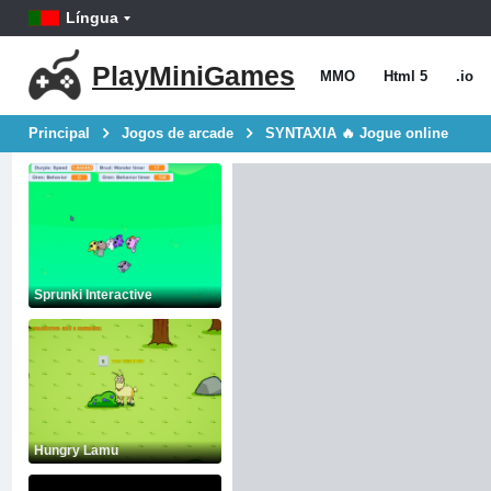
Língua
PlayMiniGames
MMO
Html 5
.io
Principal
Jogos de arcade
SYNTAXIA 🔥 Jogue online
Sprunki Interactive
Hungry Lamu