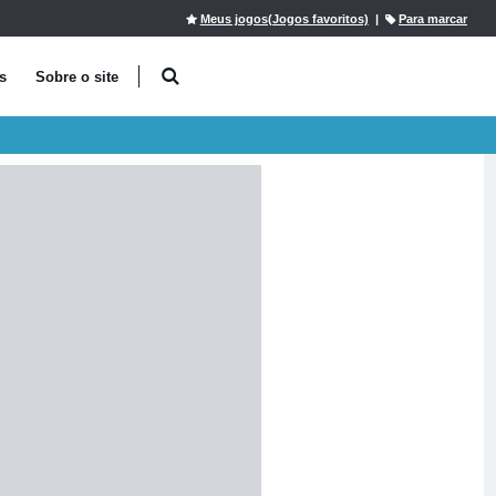
Meus jogos(Jogos favoritos)
|
Para marcar
s
Sobre o site