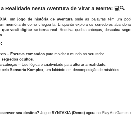
 Realidade nesta Aventura de Virar a Mente!
💻🔍
XIA
, um
jogo de história de aventura
onde as palavras têm um pod
sem memória de como chegou lá. Enquanto explora os corredores abandon
 que você digitar se torna real
. Resolva quebra-cabeças, descubra segr
so
.
:
exto
–
Escreva comandos
para moldar o mundo ao seu redor.
e segredos ocultos
.
a-cabeças
– Use lógica e criatividade para
alterar a realidade
.
 pelo
Sensoria Komplex
, um labirinto em decomposição de mistérios.
eescrever seu destino?
Jogue
SYNTAXIA (Demo)
agora no PlayMiniGames 