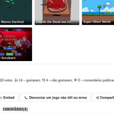
 Waves Survival
Charlie the Steak but 2d
Super Oliver World
 Survivors
18 votos. 👍 14 – gostaram, 👎 4 – não gostaram, 💬 0 – comentários publica
Compart
Denunciar um jogo não útil ou erros
<> Embed
COMENTÁRIOS(0)