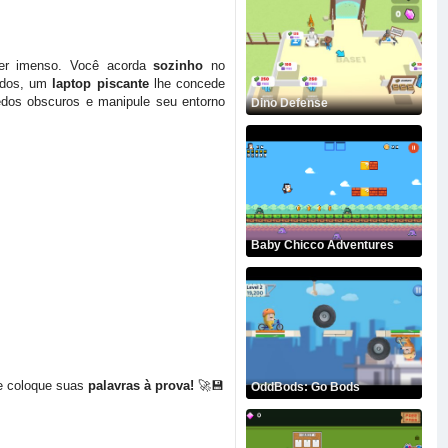
er imenso. Você acorda
sozinho
no
ados, um
laptop piscante
lhe concede
edos obscuros e manipule seu entorno
Dino Defense
Baby Chicco Adventures
e coloque suas
palavras à prova!
🚀💾
OddBods: Go Bods