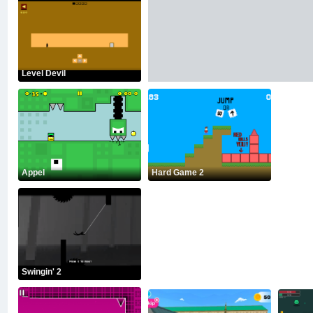
Level Devil
Appel
Hard Game 2
Swingin' 2