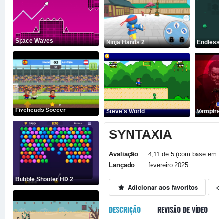
Space Waves
Ninja Hands 2
Endless
Fiveheads Soccer
Steve's World
Vampire
SYNTAXIA
Avaliação
: 4,11 de 5 (com base em 
Lançado
: fevereiro 2025
Bubble Shooter HD 2
Adicionar aos favoritos
DESCRIÇÃO
REVISÃO DE VÍDEO