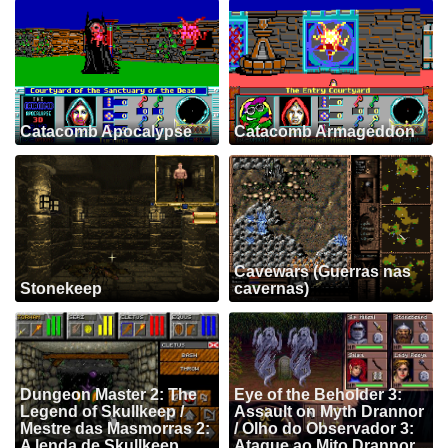
Catacomb Apocalypse
Catacomb Armageddon
Cavewars (Guerras nas
Stonekeep
cavernas)
Dungeon Master 2: The
Eye of the Beholder 3:
Legend of Skullkeep /
Assault on Myth Drannor
Mestre das Masmorras 2:
/ Olho do Observador 3:
A lenda de Skullkeep
Ataque ao Mito Drannor