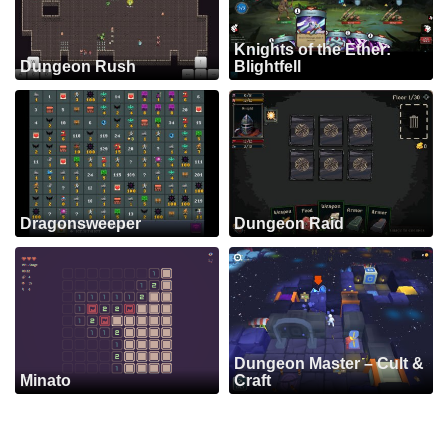
Knights of the Ether:
Dungeon Rush
Blightfell
Dragonsweeper
Dungeon Raid
Dungeon Master – Cult &
Minato
Craft