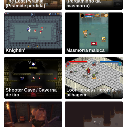
The Lost Pyramid
(Pergaminho da
(Pirâmide perdida)
masmorra)
Knightin'
Masmorra maluca
Shooter Cave / Caverna
Loot Heroes / Heróis de
de tiro
pilhagem