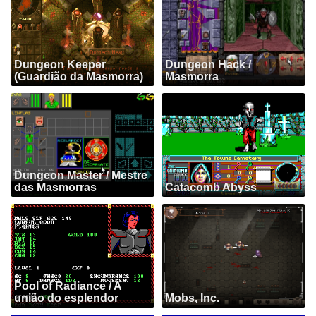
Dungeon Keeper
Dungeon Hack /
(Guardião da Masmorra)
Masmorra
Dungeon Master / Mestre
das Masmorras
Catacomb Abyss
Pool of Radiance / A
união do esplendor
Mobs, Inc.