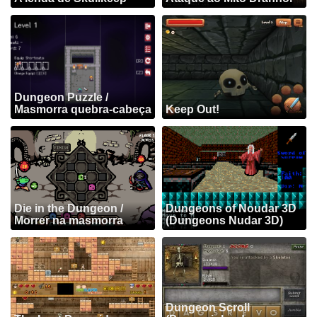
Dungeon Puzzle /
Masmorra quebra-cabeça
Keep Out!
Die in the Dungeon /
Dungeons of Noudar 3D
Morrer na masmorra
(Dungeons Nudar 3D)
Dungeon Scroll