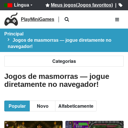
Língua
Meus jogos(Jogos favoritos)
|
PlayMiniGames
Principal
Jogos de masmorras — jogue diretamente no
navegador!
Categorias
Jogos de masmorras — jogue
diretamente no navegador!
Popular
Novo
Alfabeticamente