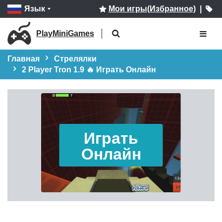
Язык
Мои игры(Избранное)
|
PlayMiniGames
Главная
Стрелялки
2 Player Tron 1.9 🔥 Играть Онлайн
Играть
Онлайн