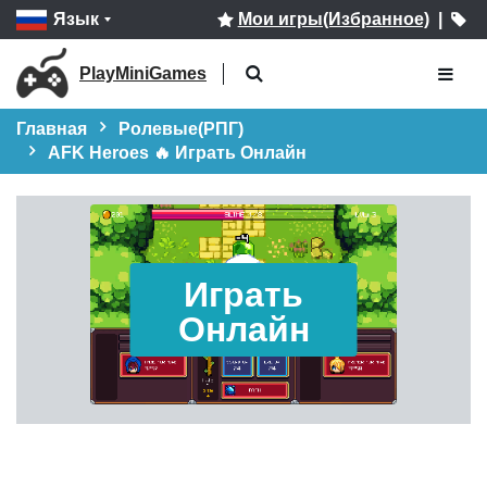
Язык
Мои игры(Избранное)
|
PlayMiniGames
Главная
Ролевые(РПГ)
AFK Heroes 🔥 Играть Онлайн
Играть
Онлайн