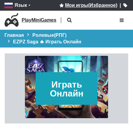
Язык
Мои игры(Избранное)
|
PlayMiniGames
Главная
Ролевые(РПГ)
EZPZ Saga 🔥 Играть Онлайн
Играть
Онлайн