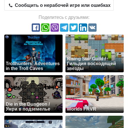
Сообщить о нерабочей игре или ошибках
Поделитесь с друзьями:
Rising Star Guild /
Trollhunters: Adventures
Гильдия восходящей
in the Troll Caves
звезды
Die in the Dungeon /
Умри в подземелье
Worlds FRVR