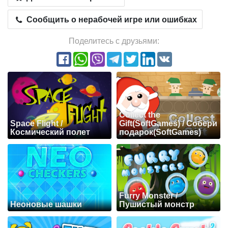
Сообщить о нерабочей игре или ошибках
Поделитесь с друзьями:
Collect the
Space Flight /
Gift(SoftGames) / Собери
Космический полет
подарок(SoftGames)
Furry Monster /
Неоновые шашки
Пушистый монстр