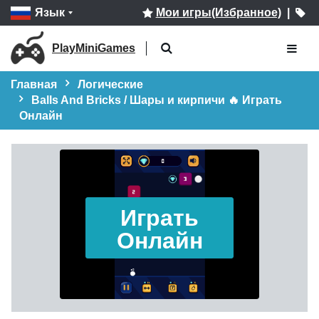
Язык
Мои игры(Избранное)
|
PlayMiniGames
Главная
Логические
Balls And Bricks / Шары и кирпичи 🔥 Играть
Онлайн
Играть
Онлайн