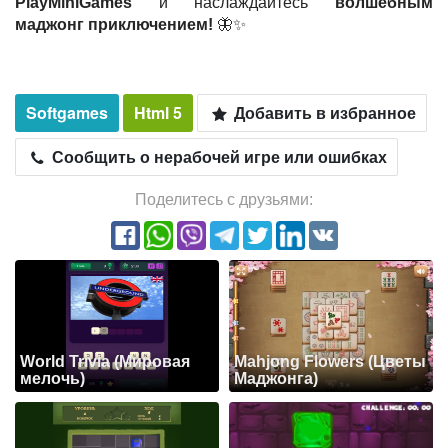
PlayMiniGames
и наслаждайтесь
волшебным
маджонг приключением!
🦋✨
Softgames
Html 5
Добавить в избранное
Сообщить о нерабочей игре или ошибках
Поделитесь с друзьями:
World Trivia (Мировая
Mahjong Flowers (Цветы
мелочь)
Маджонга)