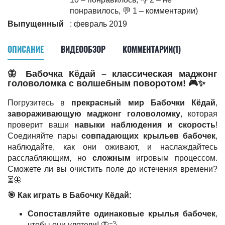
понравилось, 💬 1 – комментарии)
Выпущенный
: февраль 2019
ОПИСАНИЕ
ВИДЕООБЗОР
КОММЕНТАРИИ(1)
🦋
Бабочка Кёдай – классическая маджонг
головоломка с волшебным поворотом!
🎮✨
Погрузитесь в
прекрасный мир Бабочки Кёдай
,
завораживающую маджонг головоломку
, которая
проверит ваши
навыки наблюдения и скорость
!
Соединяйте пары
совпадающих крыльев бабочек
,
наблюдайте, как они оживают, и наслаждайтесь
расслабляющим, но
сложным
игровым процессом.
Сможете ли вы очистить поле до истечения времени?
⏳🦋
🎯
Как играть в Бабочку Кёдай:
Сопоставляйте одинаковые крылья бабочек
,
чтобы они улетели! 🦋💨