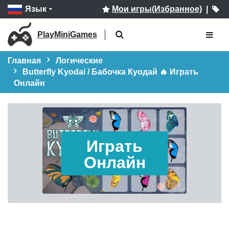
Язык
Мои игры(Избранное)
|
PlayMiniGames
Главная
Логические
Butterfly Kyodai / Бабочка Куодай 🔥 Играть
Онлайн
Играть
Онлайн