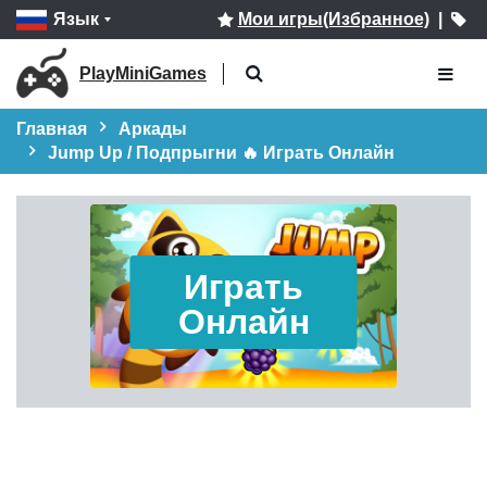
Язык
Мои игры(Избранное)
|
PlayMiniGames
Главная
Аркады
Jump Up / Подпрыгни 🔥 Играть Онлайн
Играть
Онлайн