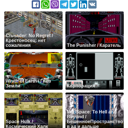
Crusader: No Regret /
Крестоносец: нет
сожаления
The Punisher / Каратель
Wrath of Earth / Гнев
Земли
Корпорация
MadSpace: To Hell and
Beyond /
Space Hulk /
БешенноеПространство:
Космический Халк
в ад и дальше