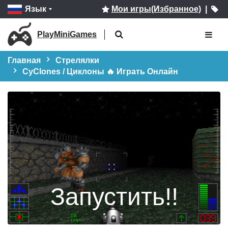
Язык
Мои игры(Избранное)
|
PlayMiniGames
Главная
Стрелялки
CyClones / Циклоны 🔥 Играть Онлайн
Запустить!!