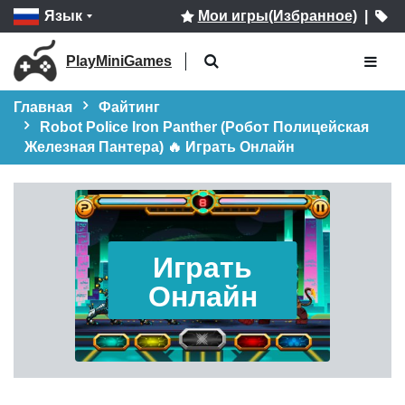
Язык
Мои игры(Избранное)
|
PlayMiniGames
Главная
Файтинг
Robot Police Iron Panther (Робот Полицейская
Железная Пантера) 🔥 Играть Онлайн
Играть
Онлайн