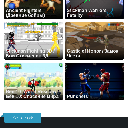
Ancient Fighters
Stickman Warriors
(Древние бойцы)
Fatality
Stickman Fighting 3D /
Castle of Honor / Замок
Бои Стикменов 3Д
Чести
Ben 10: World Rescue /
Бен 10: Спасение мира
Punchers
Get in touch