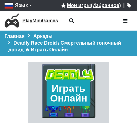
Язык
Мои игры(Избранное)
|
PlayMiniGames
Главная
Аркады
Deadly Race Droid / Смертельный гоночный
дроид 🔥 Играть Онлайн
Играть
Онлайн