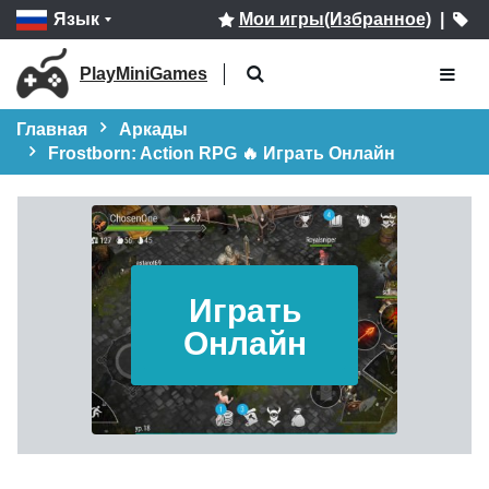
Язык
Мои игры(Избранное)
|
PlayMiniGames
Главная
Аркады
Frostborn: Action RPG 🔥 Играть Онлайн
Играть
Онлайн