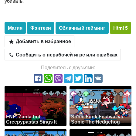
убивать.
Магия
Фэнтези
Облачный гейминг
Html 5
Добавить в избранное
Сообщить о нерабочей игре или ошибках
Поделитесь с друзьями:
FNF: Zanta but
Sonic Funk Festival vs
Creepypastas Sings It
Sonic The Hedgehog