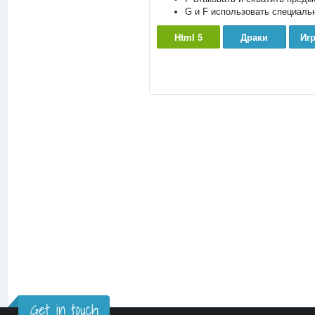
G и F использовать специаль
Html 5
Драки
Иг
Get in touch