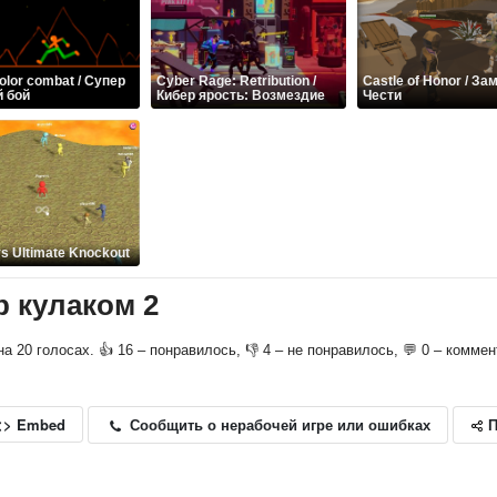
olor combat / Супер
Cyber Rage: Retribution /
Castle of Honor / За
й бой
Кибер ярость: Возмездие
Чести
ys Ultimate Knockout
ар кулаком 2
 на 20 голосах. 👍 16 – понравилось, 👎 4 – не понравилось, 💬 0 – коммен
П
Сообщить о нерабочей игре или ошибках
<> Embed