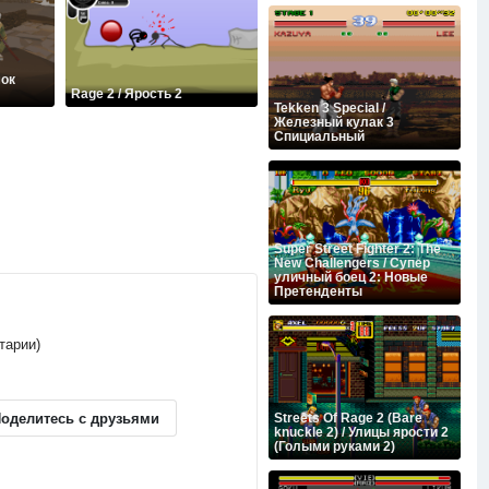
мок
Rage 2 / Ярость 2
Tekken 3 Special /
Железный кулак 3
Спициальный
Super Street Fighter 2: The
New Challengers / Супер
уличный боец 2: Новые
Претенденты
тарии)
оделитесь с друзьями
Streets Of Rage 2 (Bare
knuckle 2) / Улицы ярости 2
(Голыми руками 2)