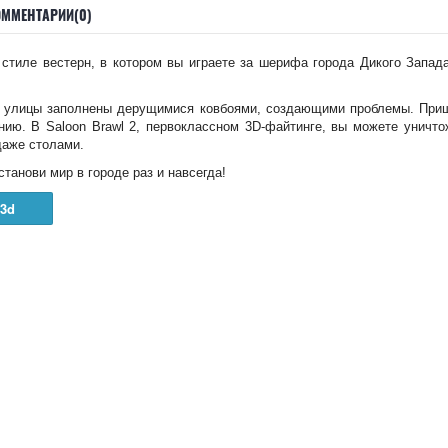
ОММЕНТАРИИ(0)
 стиле вестерн, в котором вы играете за шерифа города Дикого Запад
и улицы заполнены дерущимися ковбоями, создающими проблемы. Приш
нию. В Saloon Brawl 2, первоклассном 3D-файтинге, вы можете уничто
даже столами.
станови мир в городе раз и навсегда!
3d