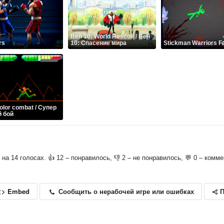
Ben 10: World Rescue / Бен
rs
10: Спасение мира
Stickman Warriors Fa
olor combat / Супер
й бой
о на 14 голосах. 👍 12 – понравилось, 👎 2 – не понравилось, 💬 0 – комм
П
Сообщить о нерабочей игре или ошибках
<> Embed