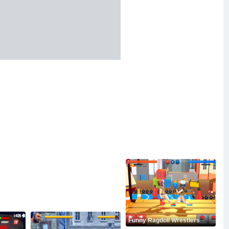
Funny Ragdoll Wrestlers