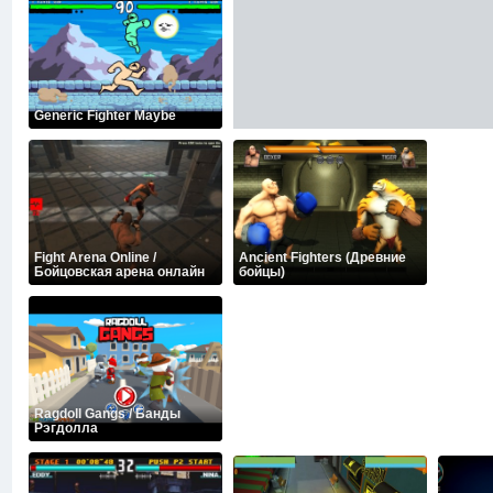
Generic Fighter Maybe
Fight Arena Online /
Ancient Fighters (Древние
Бойцовская арена онлайн
бойцы)
Ragdoll Gangs / Банды
Рэгдолла