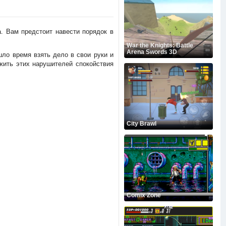
а. Вам предстоит навести порядок в
War the Knights: Battle
Arena Swords 3D
ло время взять дело в свои руки и
жить этих нарушителей спокойствия
City Brawl
Comix Zone