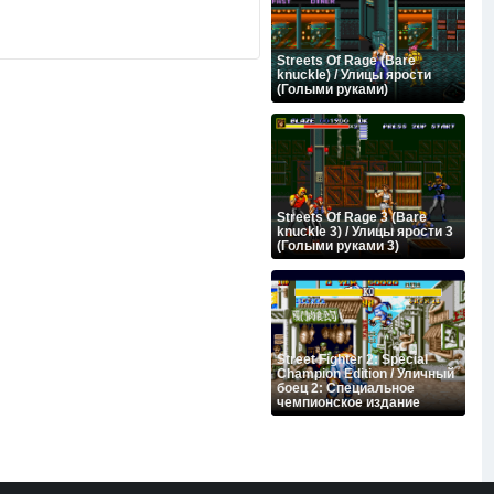
Streets Of Rage (Bare
knuckle) / Улицы ярости
(Голыми руками)
Streets Of Rage 3 (Bare
knuckle 3) / Улицы ярости 3
(Голыми руками 3)
Street Fighter 2: Special
Champion Edition / Уличный
боец 2: Специальное
чемпионское издание