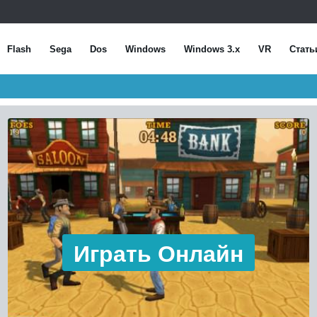
Flash
Sega
Dos
Windows
Windows 3.x
VR
Стать
Играть Онлайн