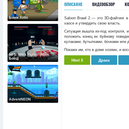
ОПИСАНИЕ
ВИДЕООБЗОР
К
Бомж Хобо
Saloon Brawl 2 — это 3D-файтинг в
хаосе и утвердить свою власть.
Ситуация вышла из-под контроля, 
положить конец их буйному поведе
кулаками, бутылками, бочками или 
Покажи им, кто в доме хозяин, и вос
MFS: MMA Fighter (ММА
Боец)
Html 5
Драки
AdventNEON