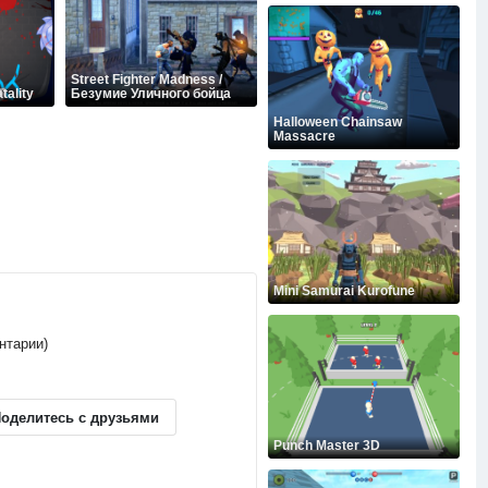
Street Fighter Madness /
tality
Безумие Уличного бойца
Halloween Chainsaw
Massacre
Mini Samurai Kurofune
ентарии)
оделитесь с друзьями
Punch Master 3D