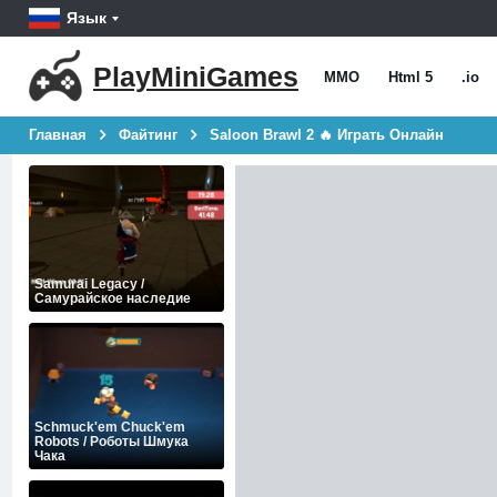
Язык
PlayMiniGames
MMO
Html 5
.io
Главная
Файтинг
Saloon Brawl 2 🔥 Играть Онлайн
Samurai Legacy /
Самурайское наследие
Schmuck'em Chuck'em
Robots / Роботы Шмука
Чака