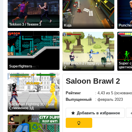
Tekken 3 / Теккен 3
Kuja
Punche
Fist punch 2 / Удар кулаком
Super c
Superfighters
2
цветно
Saloon Brawl 2
Рейтинг
: 4,43 из 5 (основан
Выпущенный
: февраль 2023
Stickman Fighting 3D / Бои
Стикменов 3Д
Добавить в избранное