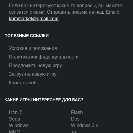
Если вас интересуют какие-то вопросы, вы можете
связатся с нами. Отправить письмо на наш Email:
khmmarket@gmail.com
ПОЛЕЗНЫЕ ССЫЛКИ
Условия и положения
Политика конфиденциальности
Предложить новую игру
Загрузить новую игру
Книга жалоб
КАКИЕ ИГРЫ ИНТЕРЕСНЕЕ ДЛЯ ВАС?
Html 5
Flash
Sega
Dos
Windows
Windows 3.x
MMO
.io