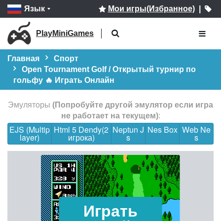
Язык
Мои игры(Избранное)
|
PlayMiniGames
Главная
Спорт
Open Tournament Golf / Открытый турнир по
гольфу 🔥 Играть Онлайн
Эмуляторы
(Попробуйте другой эмулятор если игра
не работает на текущем)
:
EJS (Multip
Html 5 Dendy(2
Neptun J
Nes Box
Web Ne
layer)
игрока)
s
s
Играть