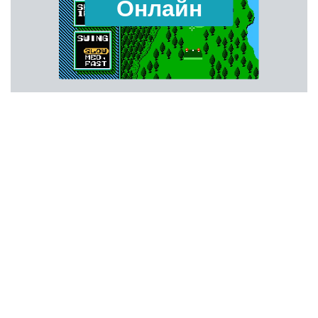
Онлайн