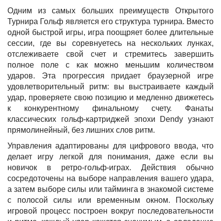
Одним из самых больших преимуществ Открытого
Турнира Гольф является его структура турнира. Вместо
одной быстрой игры, игра поощряет более длительные
сессии, где вы соревнуетесь на нескольких лунках,
отслеживаете свой счет и стремитесь завершить
полное поле с как можно меньшим количеством
ударов. Эта прогрессия придает браузерной игре
удовлетворительный ритм: вы выстраиваете каждый
удар, проверяете свою позицию и медленно движетесь
к конкурентному финальному счету. Фанаты
классических гольф-картриджей эпохи Dendy узнают
прямолинейный, без лишних слов ритм.
Управления адаптированы для цифрового ввода, что
делает игру легкой для понимания, даже если вы
новичок в ретро-гольф-играх. Действия обычно
сосредоточены на выборе направления вашего удара,
а затем выборе силы или тайминга в знакомой системе
с полосой силы или временным окном. Поскольку
игровой процесс построен вокруг последовательности