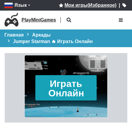
Язык
Мои игры(Избранное)
|
PlayMiniGames
Главная
Аркады
Jumper Starman 🔥 Играть Онлайн
Играть
Онлайн