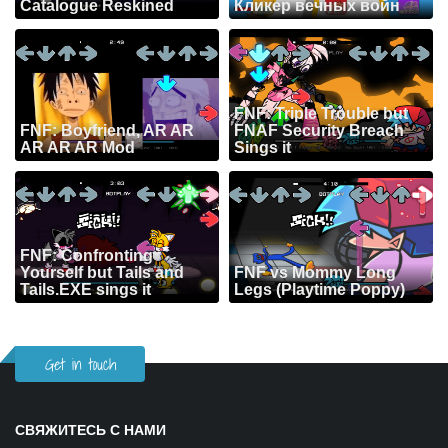
Catalogue Reskined
Кликер вечных войн
FNF: Triple Trouble but
FNF: Boyfriend, AR AR
FNAF Security Breach
AR AR AR Mod
Sings it
FNF: Confronting
Yourself but Tails and
FNF vs Mommy Long
Tails.EXE sings it
Legs (Playtime Poppy)
Get in touch
СВЯЖИТЕСЬ С НАМИ