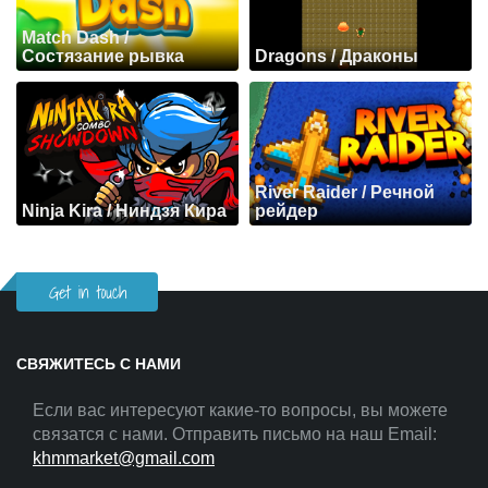
Match Dash /
Состязание рывка
Dragons / Драконы
River Raider / Речной
Ninja Kira / Ниндзя Кира
рейдер
Get in touch
СВЯЖИТЕСЬ С НАМИ
Если вас интересуют какие-то вопросы, вы можете
связатся с нами. Отправить письмо на наш Email:
khmmarket@gmail.com