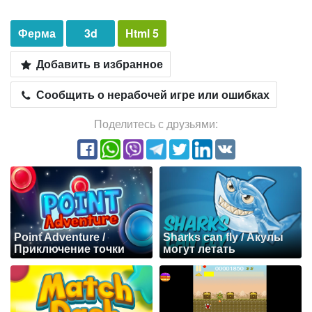
Ферма
3d
Html 5
Добавить в избранное
Сообщить о нерабочей игре или ошибках
Поделитесь с друзьями:
Point Adventure /
Sharks can fly / Акулы
Приключение точки
могут летать