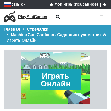
Язык
Мои игры(Избранное)
|
PlayMiniGames
Главная
Стрелялки
Machine Gun Gardener / Садовник-пулеметчик 🔥
Играть Онлайн
Играть
Онлайн