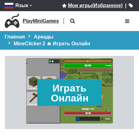
Язык
Мои игры(Избранное)
|
PlayMiniGames
Главная
Аркады
MineClicker 2 🔥 Играть Онлайн
Играть
Онлайн