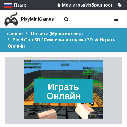
Язык
Мои игры(Избранное)
|
PlayMiniGames
Главная
По сети (Мультиплеер)
Pixel Gun 3D / Пиксельная пушка 3D 🔥 Играть
Онлайн
Играть
Онлайн