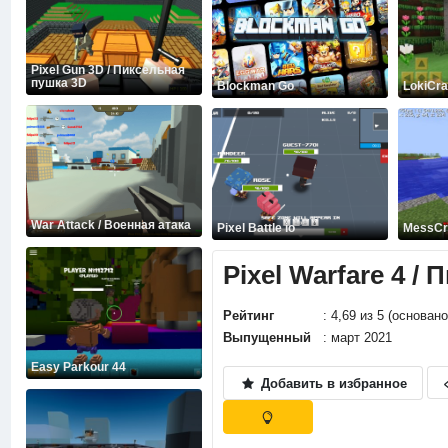
Pixel Gun 3D / Пиксельная
пушка 3D
Blockman Go
LokiCra
War Attack / Военная атака
Pixel Battle io
MessCr
Pixel Warfare 4 /
Рейтинг
: 4,69 из 5 (основан
Выпущенный
: март 2021
Easy Parkour 44
Добавить в избранное