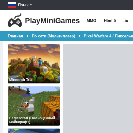
Язык
PlayMiniGames
MMO
Html 5
.io
Главная
По сети (Мультиплеер)
Pixel Warfare 4 / Пиксел
Minecraft Trial
Eaglercraft (Полноценный
майнкрафт)