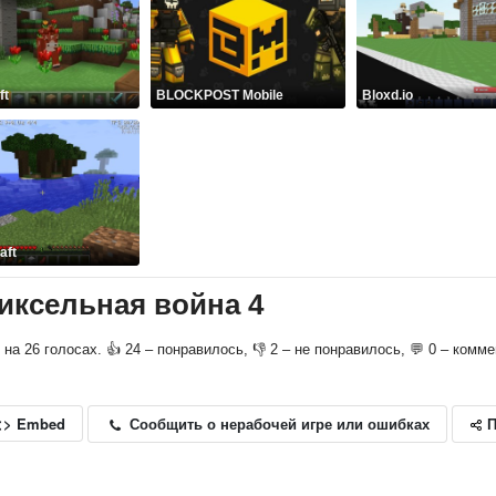
ft
BLOCKPOST Mobile
Bloxd.io
aft
 Пиксельная война 4
о на 26 голосах. 👍 24 – понравилось, 👎 2 – не понравилось, 💬 0 – комм
П
Сообщить о нерабочей игре или ошибках
<> Embed