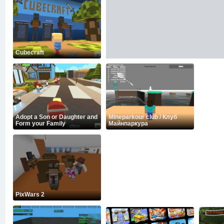
Cubecraft
Adopt a Son or Daughter and
Mineparkour club / Клуб
Form your Family
Майнпаркура
PixWars 2