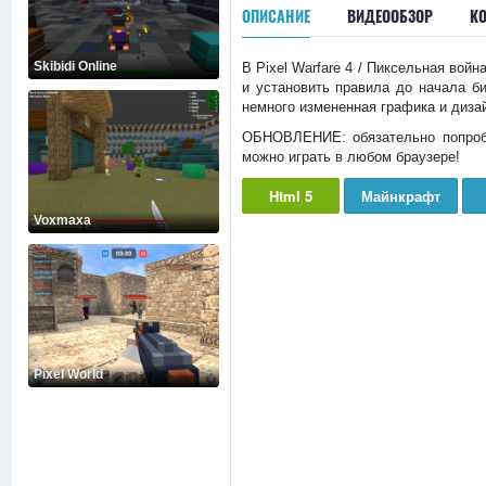
ОПИСАНИЕ
ВИДЕООБЗОР
К
Skibidi Online
В Pixel Warfare 4 / Пиксельная во
и установить правила до начала б
немного измененная графика и дизай
ОБНОВЛЕНИЕ: обязательно попро
можно играть в любом браузере!
Html 5
Майнкрафт
Voxmaxa
Pixel World