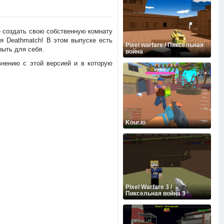
е создать свою собственную комнату
я Deathmatch! В этом выпуске есть
Pixel warfare / Пиксельная
рыть для себя.
война
внению с этой версией и в которую
Kour.io
Pixel Warfare 3 /
Пиксельная война 3