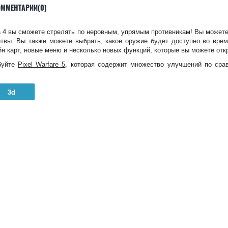
ОММЕНТАРИИ(0)
йна 4 вы сможете стрелять по неровным, упрямым противникам! Вы может
итвы. Вы также можете выбрать, какое оружие будет доступно во врем
н карт, новые меню и несколько новых функций, которые вы можете отк
буйте
Pixel Warfare 5
, которая содержит множество улучшений по сра
3d