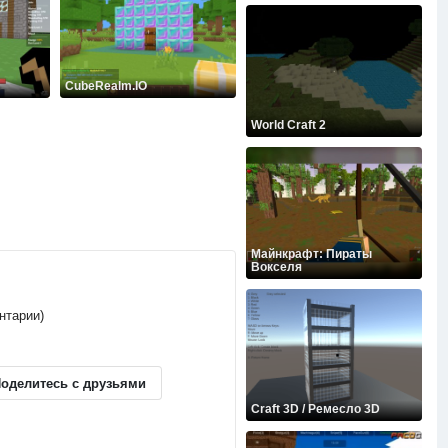
CubeRealm.IO
World Craft 2
Майнкрафт: Пираты
Вокселя
ентарии)
оделитесь с друзьями
Craft 3D / Ремесло 3D