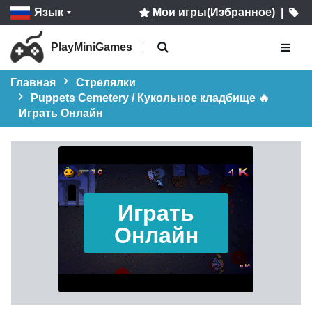
Язык
Мои игры(Избранное)
|
PlayMiniGames
Главная
Стрелялки
Puppets Cemetery / Кукольное кладбище 🔥
Играть Онлайн
Играть
Онлайн