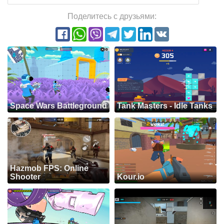
Поделитесь с друзьями:
Space Wars Battleground
Tank Masters - Idle Tanks
Hazmob FPS: Online
Shooter
Kour.io