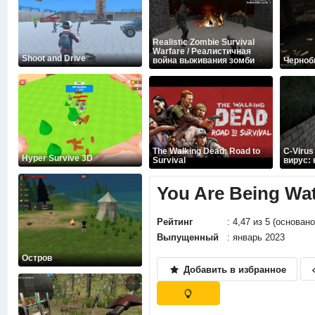
Realistic Zombie Survival
Warfare / Реалистичная
Shoot and Drive
война выживания зомби
Черно
The Walking Dead: Road to
C-Virus
Hyper Survive 3D
Survival
вирус:
You Are Being Wa
Рейтинг
: 4,47 из 5 (основан
Выпущенный
: январь 2023
Остров
Добавить в избранное