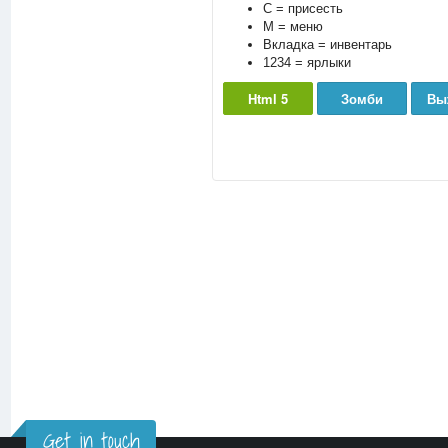
С = присесть
М = меню
Вкладка = инвентарь
1234 = ярлыки
Html 5
Зомби
Вы
Get in touch