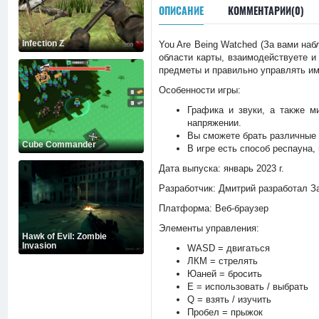
ОПИСАНИЕ
КОММЕНТАРИИ(0)
Infection Z
You Are Being Watched (За вами на
области карты, взаимодействуете и
предметы и правильно управлять им
Особенности игры:
Графика и звуки, а также м
напряжении.
Вы сможете брать различные 
Cube Commander
В игре есть способ респауна,
Дата выпуска: январь 2023 г.
Разработчик: Дмитрий разработал З
Платформа: Веб-браузер
Элементы управления:
Hawk of Evil: Zombie
Invasion
WASD = двигаться
ЛКМ = стрелять
Юаней = бросить
E = использовать / выбрать
Q = взять / изучить
Пробел = прыжок