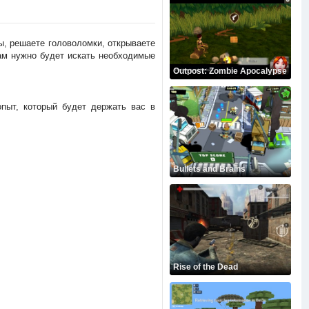
ы, решаете головоломки, открываете
вам нужно будет искать необходимые
Outpost: Zombie Apocalypse
пыт, который будет держать вас в
Bullets and Brains
Rise of the Dead