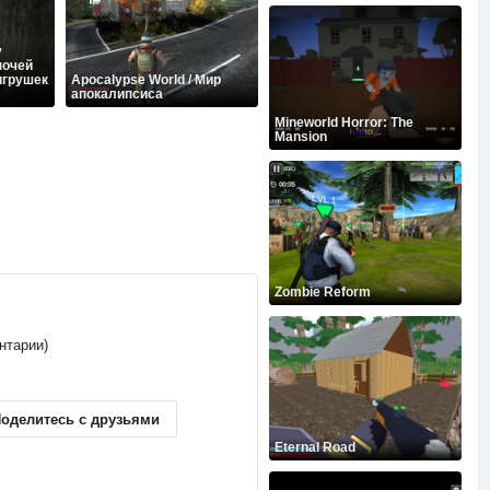
y
ночей
игрушек
Apocalypse World / Мир
апокалипсиса
Mineworld Horror: The
Mansion
Zombie Reform
ентарии)
оделитесь с друзьями
Eternal Road