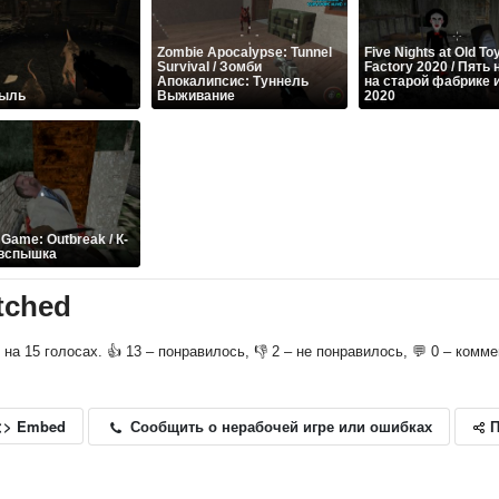
Zombie Apocalypse: Tunnel
Five Nights at Old To
Survival / Зомби
Factory 2020 / Пять 
Апокалипсис: Туннель
на старой фабрике 
быль
Выживание
2020
 Game: Outbreak / К-
 вспышка
tched
о на 15 голосах. 👍 13 – понравилось, 👎 2 – не понравилось, 💬 0 – комм
П
Сообщить о нерабочей игре или ошибках
<> Embed