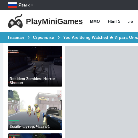
Язык
PlayMiniGames
MMO
Html 5
.io
Главная
Стрелялки
You Are Being Watched 🔥 Играть Онл
Resident Zombies: Horror
Shooter
Зомби-шутер: Часть 1