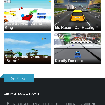
Race Survival: Arena
King
Mr. Racer - Car Racing
Military driver: Operation
"Storm"
Deadly Descent
Get in touch
СВЯЖИТЕСЬ С НАМИ
Если вас интересуют какие-то вопросы, вы можете