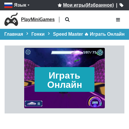
Язык
Мои игры(Избранное)
|
PlayMiniGames
Главная
Гонки
Speed Master 🔥 Играть Онлайн
Играть
Онлайн