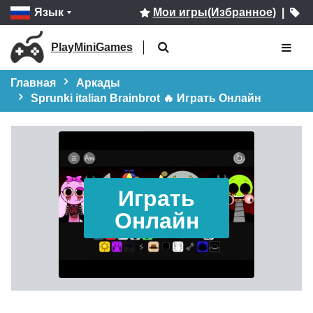
Язык
Мои игры(Избранное)
|
PlayMiniGames
Главная
Аркады
Sprunki italian Brainbrot 🔥 Играть Онлайн
Играть
Онлайн