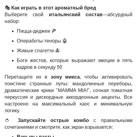
🎭
Как играть в этот ароматный бред
Выберите свой
итальянский состав
—абсурдный
набор:
Пицца-диджеи 🍕
Операботы-теноры 🤖
Живые спагетти 🍝
Боги жестов, которые выражают эмоции в пять
кадров в секунду 👐
Перетащите их в
зону микса
, чтобы активировать
поистине странные лупы: мандолинные переборы,
драматические крики "MAMMA MIA!", сочная томатная
перкуссия и дискордные аккордеонные акценты. Все
настроено на максимальный хаос и минимальную
логику.
🍅
Запускайте острые комбо
с правильными
сочетаниями и смотрите, как экран взрывается:
Взрывы пасты