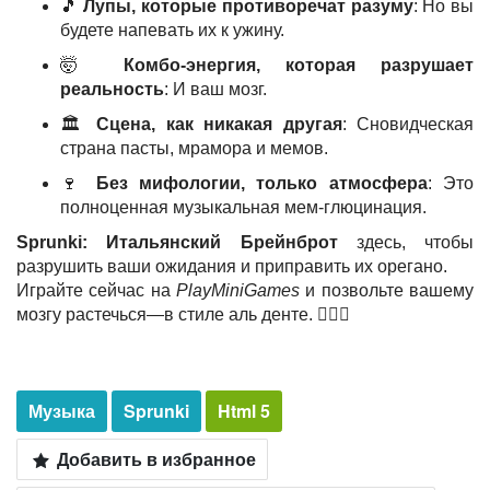
🎵
Лупы, которые противоречат разуму
: Но вы
будете напевать их к ужину.
🤯
Комбо-энергия, которая разрушает
реальность
: И ваш мозг.
🏛️
Сцена, как никакая другая
: Сновидческая
страна пасты, мрамора и мемов.
🍷
Без мифологии, только атмосфера
: Это
полноценная музыкальная мем-глюцинация.
Sprunki: Итальянский Брейнброт
здесь, чтобы
разрушить ваши ожидания и приправить их орегано.
Играйте сейчас на
PlayMiniGames
и позвольте вашему
мозгу растечься—в стиле аль денте. 😵‍💫🍷
Музыка
Sprunki
Html 5
Добавить в избранное