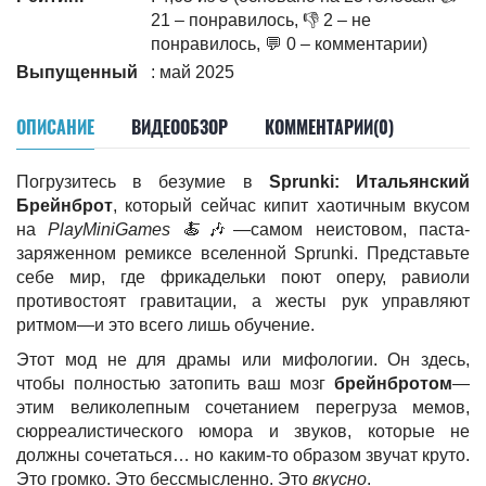
21 – понравилось, 👎 2 – не
понравилось, 💬 0 – комментарии)
Выпущенный
: май 2025
ОПИСАНИЕ
ВИДЕООБЗОР
КОММЕНТАРИИ(0)
Погрузитесь в безумие в
Sprunki: Итальянский
Брейнброт
, который сейчас кипит хаотичным вкусом
на
PlayMiniGames
🍝🎶—самом неистовом, паста-
заряженном ремиксе вселенной Sprunki. Представьте
себе мир, где фрикадельки поют оперу, равиоли
противостоят гравитации, а жесты рук управляют
ритмом—и это всего лишь обучение.
Этот мод не для драмы или мифологии. Он здесь,
чтобы полностью затопить ваш мозг
брейнбротом
—
этим великолепным сочетанием перегруза мемов,
сюрреалистического юмора и звуков, которые не
должны сочетаться… но каким-то образом звучат круто.
Это громко. Это бессмысленно. Это
вкусно
.