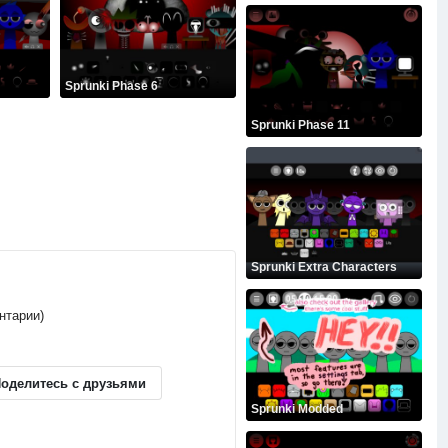
Sprunki Phase 6
Sprunki Phase 11
Sprunki Extra Characters
ентарии)
оделитесь с друзьями
Sprunki Modded