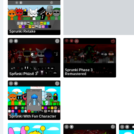
Sprunki Retake
Sprunki Phase 3
Sprunki Phase 3
Remastered
Sprunki With Fan Character