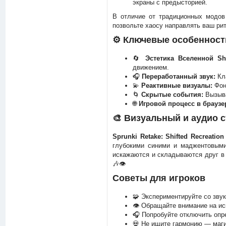
экраны с предысторией.
В отличие от традиционных модов
позвольте хаосу направлять ваш рит
⚙️ Ключевые особенност
🔄
Эстетика Вселенной Shi
движением.
🎧
Переработанный звук:
Кла
💫
Реактивные визуалы:
Фон 
🌀
Скрытые события:
Вызыва
🌐
Игровой процесс в браузе
🎨 Визуальный и аудио 
Sprunki Retake: Shifted Recreation
глубокими синими и маджентовыми
искажаются и складываются друг в д
🎶👁️
Советы для игроков
🧩 Экспериментируйте со зву
👁️ Обращайте внимание на и
🎧 Попробуйте отключить опр
💀 Не ищите гармонию — маги