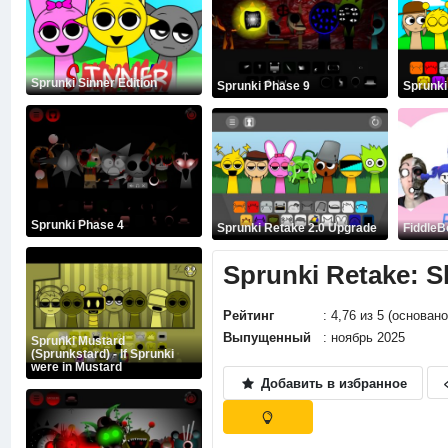
Sprunki Sinner Edition
Sprunki Phase 9
Sprunki
Sprunki Phase 4
Sprunki Retake 2.0 Upgrade
FiddleB
Sprunki Retake: S
Рейтинг
: 4,76 из 5 (основан
Выпущенный
: ноябрь 2025
Sprunki Mustard
(Sprunkstard) - If Sprunki
were in Mustard
Добавить в избранное