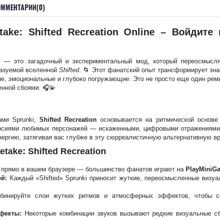
ОММЕНТАРИИ(0)
take: Shifted Recreation Online – Войдите
n
— это загадочный и экспериментальный мод, который переосмысл
казуемой вселенной
Shifted
. 🌀 Этот фанатский опыт трансформирует зн
е, эмоциональные и глубоко погружающие. Это не просто еще один реми
енной сбоями. 🎧💫
ами Sprunki,
Shifted Recreation
основывается на ритмической основе 
версиями любимых персонажей — искаженными, цифровыми отражениями 
ергию, затягивая вас глубже в эту сюрреалистичную альтернативную в
etake: Shifted Recreation
 прямо в вашем браузере — большинство фанатов играют на
PlayMiniG
ей:
Каждый «Shifted» Sprunki приносит жуткие, переосмысленные визуа
инируйте слои жутких ритмов и атмосферных эффектов, чтобы со
фекты:
Некоторые комбинации звуков вызывают редкие визуальные сб