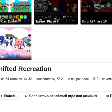
 Kiss Edition
Sprunki Phase 7
Sprunki Phase 10
ops
hifted Recreation
о на 34 голосах. 👍 32 – понравилось, 👎 2 – не понравилось, 💬 0 – комм
П
Сообщить о нерабочей игре или ошибках
<> Embed