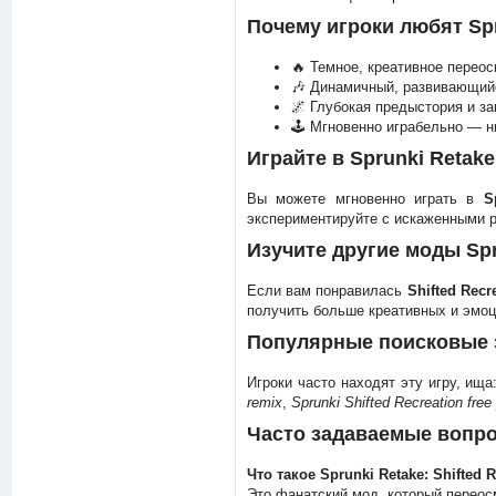
Почему игроки любят Spru
🔥 Темное, креативное перео
🎶 Динамичный, развивающийс
🌌 Глубокая предыстория и з
🕹️ Мгновенно играбельно — н
Играйте в Sprunki Retake:
Вы можете мгновенно играть в
S
экспериментируйте с искаженными ри
Изучите другие моды Sp
Если вам понравилась
Shifted Recr
получить больше креативных и эмоц
Популярные поисковые 
Игроки часто находят эту игру, ища
remix
,
Sprunki Shifted Recreation free
Часто задаваемые вопр
Что такое Sprunki Retake: Shifted 
Это фанатский мод, который переосм