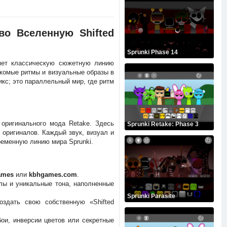
 во Вселенную Shifted
Sprunki Phase 14
яет классическую сюжетную линию
акомые ритмы и визуальные образы в
кс; это параллельный мир, где ритм
оригинального мода Retake. Здесь
Sprunki Retake: Phase 3
оригиналов. Каждый звук, визуал и
ременную линию мира Sprunki.
ames
или
kbhgames.com
.
лы и уникальные тона, наполненные
Sprunki Parasite
здать свою собственную «Shifted
ои, инверсии цветов или секретные