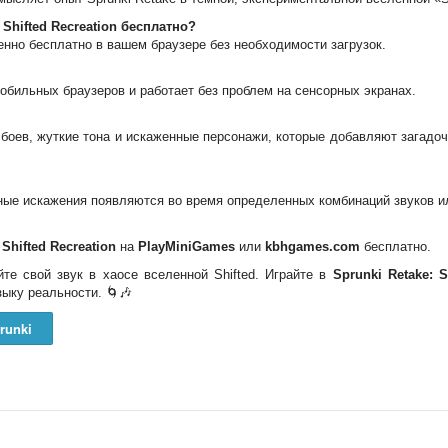
 Shifted Recreation бесплатно?
енно бесплатно в вашем браузере без необходимости загрузок.
обильных браузеров и работает без проблем на сенсорных экранах.
сбоев, жуткие тона и искаженные персонажи, которые добавляют загадо
ные искажения появляются во время определенных комбинаций звуков и
 Shifted Recreation
на
PlayMiniGames
или
kbhgames.com
бесплатно.
те свой звук в хаосе вселенной Shifted. Играйте в
Sprunki Retake: S
ыку реальности. 🌀🎶
runki