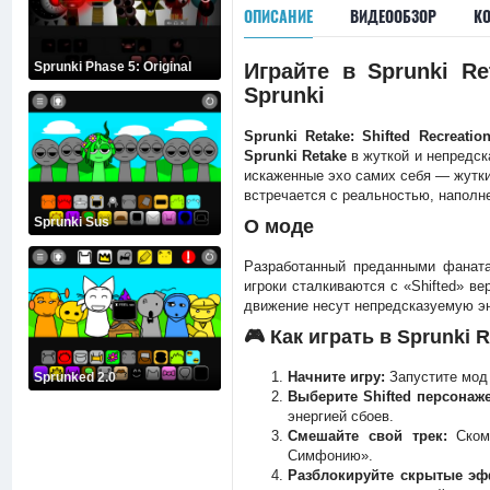
ОПИСАНИЕ
ВИДЕООБЗОР
К
Sprunki Phase 5: Original
Играйте в Sprunki Re
Sprunki
Sprunki Retake: Shifted Recreatio
Sprunki Retake
в жуткой и непредс
искаженные эхо самих себя — жутки
встречается с реальностью, наполн
Sprunki Sus
О моде
Разработанный преданными фанат
игроки сталкиваются с «Shifted» 
движение несут непредсказуемую эн
🎮 Как играть в Sprunki R
Начните игру:
Запустите мод
Sprunked 2.0
Выберите Shifted персонаж
энергией сбоев.
Смешайте свой трек:
Скомб
Симфонию».
Разблокируйте скрытые эф