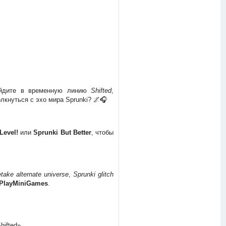
ойдите в временную линию
Shifted
,
лкнуться с эхо мира Sprunki? 🌌🎧
Level!
или
Sprunki But Better
, чтобы
take alternate universe
,
Sprunki glitch
PlayMiniGames
.
ifted».