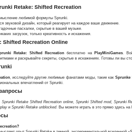
nki Retake: Shifted Recreation
смысление любимой формулы Sprunki.
я звуковой дизайн, который реагирует на каждое ваше движение.
агадочные пасхалки, скрытые в вашей музыке.
икаких загрузок, только креативность и искажения.
 Shifted Recreation Online
prunki Retake: Shifted Recreation
бесплатно на
PlayMiniGames
. В
тмами и раскрывайте секреты, скрытые в искажениях. Готовы ли вы сто
runki
eation
, исследуйте другие любимые фанатами моды, такие как
Sprunke 
иональных впечатлений от Sprunki.
запросы
:
Sprunki Retake Shifted Recreation online
,
Sprunki Shifted mod
,
Sprunki Re
 play
и
Sprunki Retake unblocked
. Вы можете играть в это прямо здесь на
осы
Recreation?
ысляет опыт Sprunki Retake в темной, экспериментальной вселенной «Sh