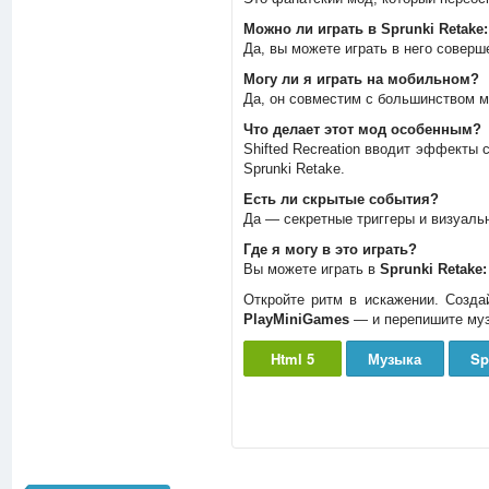
Можно ли играть в Sprunki Retake:
Да, вы можете играть в него соверш
Могу ли я играть на мобильном?
Да, он совместим с большинством м
Что делает этот мод особенным?
Shifted Recreation вводит эффекты 
Sprunki Retake.
Есть ли скрытые события?
Да — секретные триггеры и визуаль
Где я могу в это играть?
Вы можете играть в
Sprunki Retake:
Откройте ритм в искажении. Создай
PlayMiniGames
— и перепишите муз
Html 5
Музыка
Sp