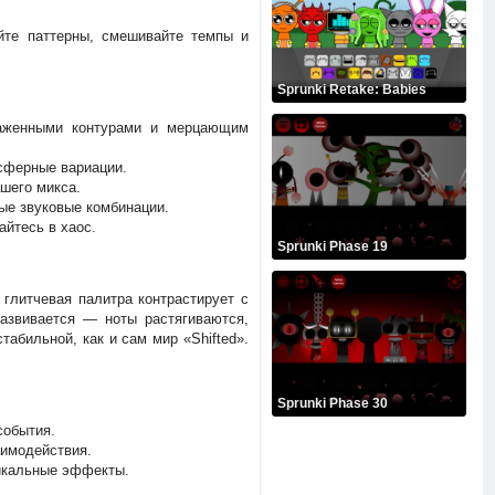
те паттерны, смешивайте темпы и
Sprunki Retake: Babies
каженными контурами и мерцающим
сферные вариации.
шего микса.
ые звуковые комбинации.
айтесь в хаос.
Sprunki Phase 19
 глитчевая палитра контрастирует с
азвивается — ноты растягиваются,
табильной, как и сам мир «Shifted».
Sprunki Phase 30
события.
аимодействия.
никальные эффекты.