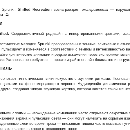
 Sprunki,
Shifted Recreation
вознаграждает
эксперименты
— нарушай
м. 🔮
и
fted:
Сюрреалистичный редизайн с инвертированными цветами, ис
ссические мелодии Sprunki преобразованы в темные, глитчевые и атмо
пульсирует и изменяется в соответствии с темпом и интенсивностью ва
йте криптические анимации и редкие искажения через экспериментальн
ре:
Установка не требуется — просто играйте онлайн бесплатно и погруж
стиль
сочетает гипнотическое глитч-искусство с жуткими ритмами. Неоновая
 цветами на фоне мерцающего черного. Аудиодизайн динамически р
руга, создавая живую звуковую картину, которая кажется такой же нес
ковыми слоями — неожиданные комбинации часто открывают секретные 
скажения экрана и пульсации света — они могут намекать на скрытые вз
еделенные слои во время трека — внезапная тишина часто вызывает у
я заключается в хаосе столкновения тонов.