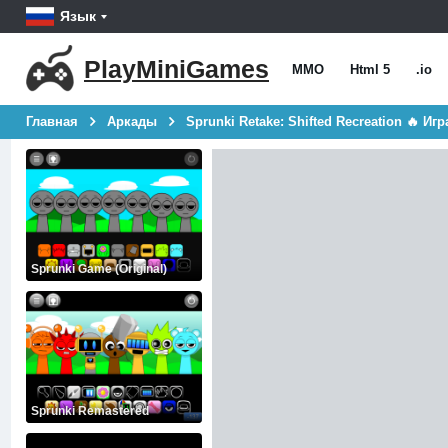
Язык
PlayMiniGames
MMO
Html 5
.io
Главная
Аркады
Sprunki Retake: Shifted Recreation 🔥 Иг
Sprunki Game (Original)
Sprunki Remastered