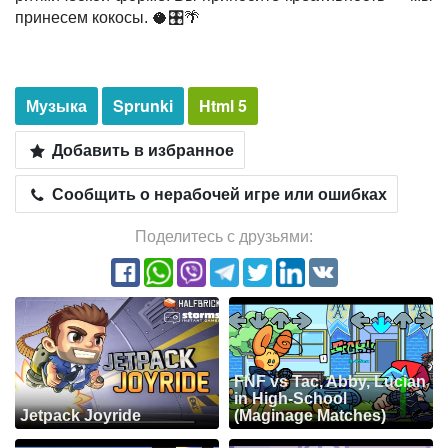
принесем кокосы. 🥥🎛️🌴
Музыка
Sprunki
Html 5
Добавить в избранное
Сообщить о нерабочей игре или ошибках
Поделитесь с друзьями:
FNF vs Tac, Abby, Lucian
in High-School
Jetpack Joyride
(Maginage Matches)