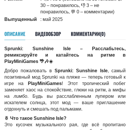
30 – понравилось, 👎 3 – не
понравилось, 💬 0 – комментарии)
Выпущенный
: май 2025
ОПИСАНИЕ
ВИДЕООБЗОР
КОММЕНТАРИИ(0)
Sprunki: Sunshine Isle – Расслабьтесь,
ремиксируйте и катайтесь на ритме в
PlayMiniGames 🌴🎶☀️
Добро пожаловать в
Sprunki: Sunshine Isle
, самый
позитивный мод Sprunki на пляже — теперь готовый к
игре на
PlayMiniGames
! Этот тропический побег
заменяет хаос на спокойствие, глюки на ритм, а мифы
на
лимбо
. Будь вы расслабленным лупером или
искателем солнца, этот мод — ваше приглашение
отдохнуть и смешать под пальмами.
🍍
Что такое Sunshine Isle?
Это кусочек музыкального рая, где всё пропитано