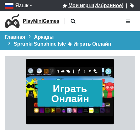
Язык
Мои игры(Избранное)
|
PlayMiniGames
Главная
Аркады
Sprunki Sunshine Isle 🔥 Играть Онлайн
Играть
Онлайн