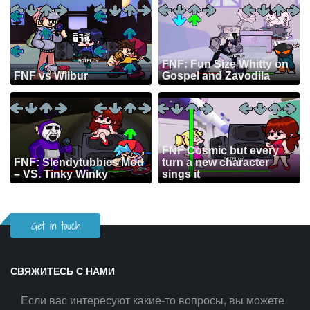
FNF: Fun Size Whitty on
FNF vs Wilbur
Gospel and Zavodila
FNF Cosmic but every
FNF: Slendytubbies Mod
turn a new character
– VS. Tinky Winky
sings it
Get in touch
СВЯЖИТЕСЬ С НАМИ
Если вас интересуют какие-то вопросы, вы можете