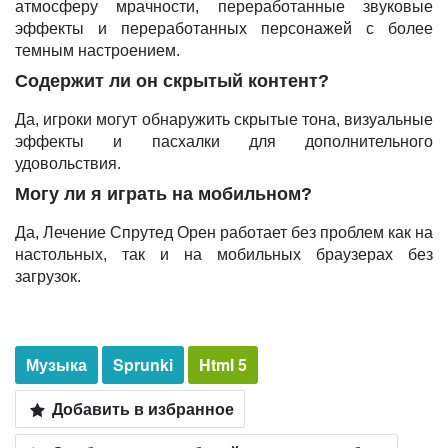
атмосферу мрачности, переработанные звуковые
эффекты и переработанных персонажей с более
темным настроением.
Содержит ли он скрытый контент?
Да, игроки могут обнаружить скрытые тона, визуальные
эффекты и пасхалки для дополнительного
удовольствия.
Могу ли я играть на мобильном?
Да, Лечение Спрутед Орен работает без проблем как на
настольных, так и на мобильных браузерах без
загрузок.
Музыка
Sprunki
Html 5
Добавить в избранное