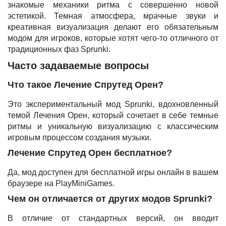
знакомые механики ритма с совершенно новой
эстетикой. Темная атмосфера, мрачные звуки и
креативная визуализация делают его обязательным
модом для игроков, которые хотят чего-то отличного от
традиционных фаз Sprunki.
Часто задаваемые вопросы
Что такое Лечение Спрутед Орен?
Это экспериментальный мод Sprunki, вдохновленный
темой Лечения Орен, который сочетает в себе темные
ритмы и уникальную визуализацию с классическим
игровым процессом создания музыки.
Лечение Спрутед Орен бесплатное?
Да, мод доступен для бесплатной игры онлайн в вашем
браузере на PlayMiniGames.
Чем он отличается от других модов Sprunki?
В отличие от стандартных версий, он вводит