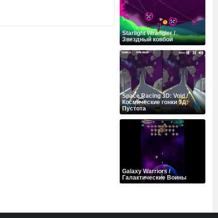
Starlight Wrangler /
Звездный ковбой
Space Racing 3D: Void /
Космические гонки 3Д:
Пустота
Galaxy Warriors /
Галактические Воины