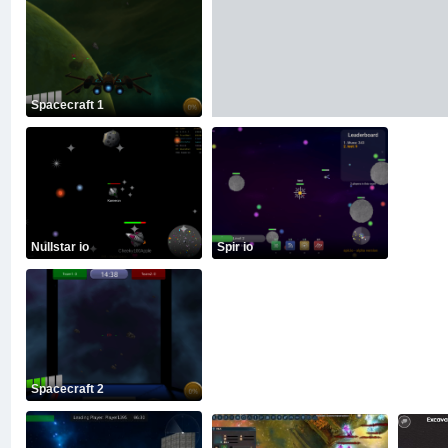
Spacecraft 1
Nullstar io
Spir io
Spacecraft 2