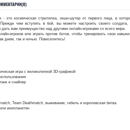
ОММЕНТАРИИ(0)
ки - это космическая стрелялка, экшн-шутер от первого лица, в кот
 Прежде чем вступить в бой, вы можете настроить своего солдата,
и дать вам преимущество над другими онлайн-игроками со всего мира.
лайн-игроков или играть против ботов, чтобы тренировать свои навыки
ак днем, так и ночью. Повеселитесь!
ическая игра с великолепной 3D-графикой
использования
танк и снайпер
match, Team Deathmatch, выживание, гибель и королевская битва
или инопланетян