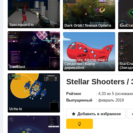
Spaceguard io
Dark Orbit / Темная Орбита
ExoCraf
Among Us: Airship map /
Среди нас: Карта
StarCra
StarBlast
дирижабля
(Звезд
Stellar Shooters 
Рейтинг
: 4,33 из 5 (основан
Выпущенный
: февраль 2019
Uchu io
Добавить в избранное