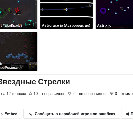
t / ЕхоКрафт
Astrorace io (Астрорейс ио)
Astrix io
ft
ноеРемесло)
/ Звездные Стрелки
о на 12 голосах. 👍 10 – понравилось, 👎 2 – не понравилось, 💬 0 – комм
П
Сообщить о нерабочей игре или ошибках
<> Embed