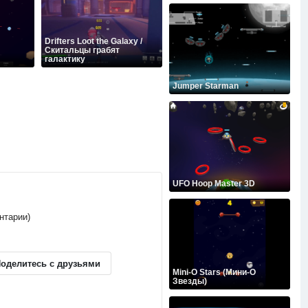
Drifters Loot the Galaxy /
Скитальцы грабят
галактику
Jumper Starman
UFO Hoop Master 3D
ентарии)
оделитесь с друзьями
Mini-O Stars (Мини-О
Звезды)