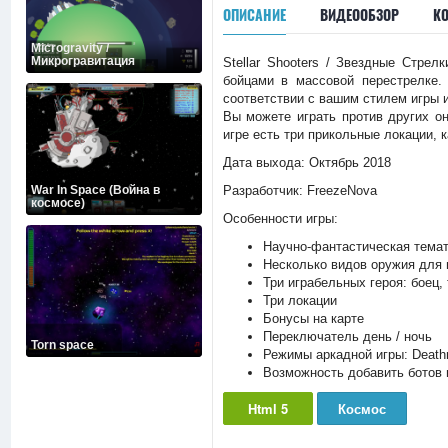
ОПИСАНИЕ
ВИДЕООБЗОР
К
Microgravity /
Микрогравитация
Stellar Shooters / Звездные Стрел
бойцами в массовой перестрелке.
соответствии с вашим стилем игры 
Вы можете играть против других он
игре есть три прикольные локации, к
Дата выхода: Октябрь 2018
War In Space (Война в
Разработчик: FreezeNova
космосе)
Особенности игры:
Научно-фантастическая темат
Несколько видов оружия для 
Три играбельных героя: боец, 
Три локации
Бонусы на карте
Переключатель день / ночь
Torn space
Режимы аркадной игры: Death
Возможность добавить ботов 
Html 5
Космос