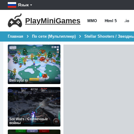
Язык
PlayMiniGames
MMO
Html 5
.io
Главная
По сети (Мультиплеер)
Stellar Shooters / Звезд
Betrayal io
Sol Wars / Солнечные
войны