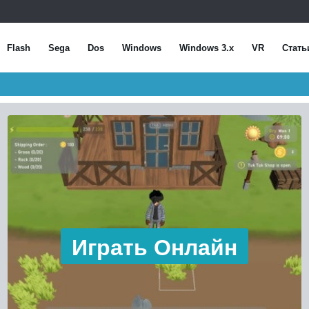
Flash
Sega
Dos
Windows
Windows 3.x
VR
Стать
Играть Онлайн