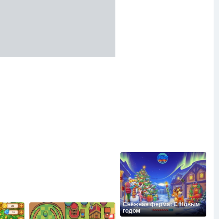
Снежная ферма: С Новым
годом