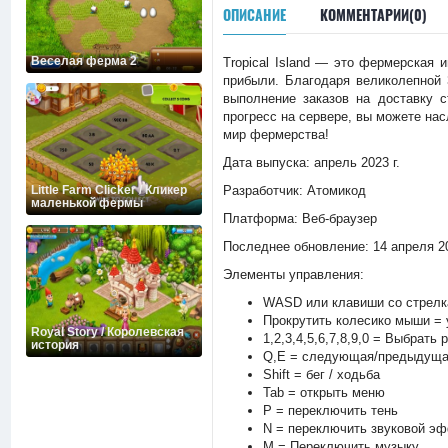
ОПИСАНИЕ
КОММЕНТАРИИ(0)
Веселая ферма 2
Tropical Island — это фермерская 
прибыли. Благодаря великолепной
выполнение заказов на доставку с
прогресс на сервере, вы можете нас
мир фермерства!
Дата выпуска: апрель 2023 г.
Little Farm Clicker / Кликер
Разработчик: Атомикод
маленькой фермы
Платформа: Веб-браузер
Последнее обновление: 14 апреля 20
Элементы управления:
WASD или клавиши со стрелк
Прокрутить колесико мыши =
Royal Story / Королевская
1,2,3,4,5,6,7,8,9,0 = Выбрать 
история
Q,E = следующая/предыдущая
Shift = бег / ходьба
Tab = открыть меню
P = переключить тень
N = переключить звуковой э
M = Переключить музыку