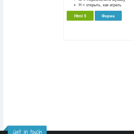
H = открыть, как играть
Html 5
Ферма
Get in touch