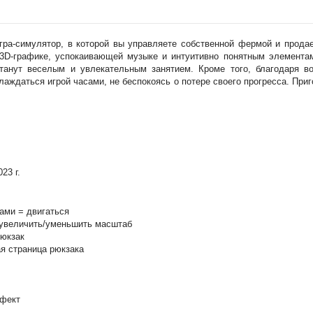
игра-симулятор, в которой вы управляете собственной фермой и прод
 3D-графике, успокаивающей музыке и интуитивно понятным элемента
танут веселым и увлекательным занятием. Кроме того, благодаря в
лаждаться игрой часами, не беспокоясь о потере своего прогресса. Приг
23 г.
ами = двигаться
 увеличить/уменьшить масштаб
рюкзак
 страница рюкзака
ффект