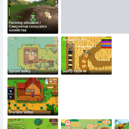
Farming simulator /
Симулятор сельского
хозяйства
Sprout Valley
Sunny Farm io
Stardew Valley