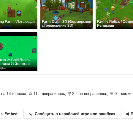
ing Farm / Летающая
Farm Clash 3D (Фермерское
Family Relics / Сем
столкновение 3D)
Реликвии
arm 2: Gold Rush /
слизи 2: Золотая
дка
о на 13 голосах. 👍 11 – понравилось, 👎 2 – не понравилось, 💬 0 – комме
П
Сообщить о нерабочей игре или ошибках
<> Embed