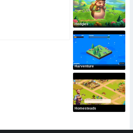
Hedgies
Harventure
Homesteads