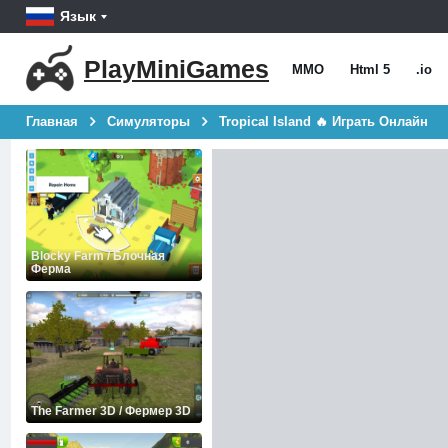
Язык
PlayMiniGames
MMO
Html 5
.io
Главная
Симуляторы
Tropical Island 🔥 Играть Онлайн
Blocky Farm / Блочная
Ферма
The Farmer 3D / Фермер 3D