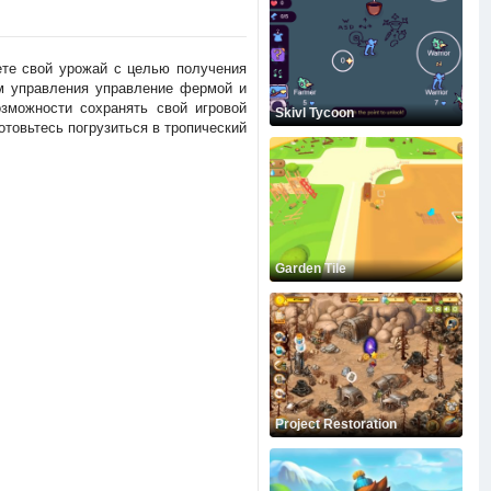
аете свой урожай с целью получения
м управления управление фермой и
озможности сохранять свой игровой
Skivl Tycoon
отовьтесь погрузиться в тропический
Garden Tile
Project Restoration