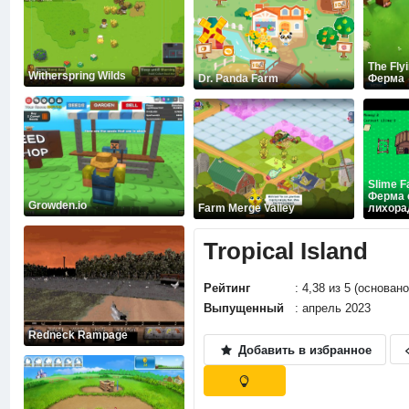
The Fly
Witherspring Wilds
Dr. Panda Farm
Ферма
Slime F
Ферма 
Growden.io
Farm Merge Valley
лихора
Tropical Island
Рейтинг
: 4,38 из 5 (основан
Выпущенный
: апрель 2023
Redneck Rampage
Добавить в избранное