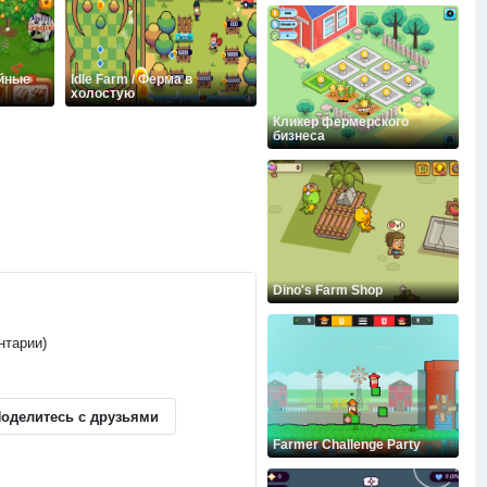
ейные
Idle Farm / Ферма в
холостую
Кликер фермерского
бизнеса
Dino's Farm Shop
нтарии)
оделитесь с друзьями
Farmer Challenge Party