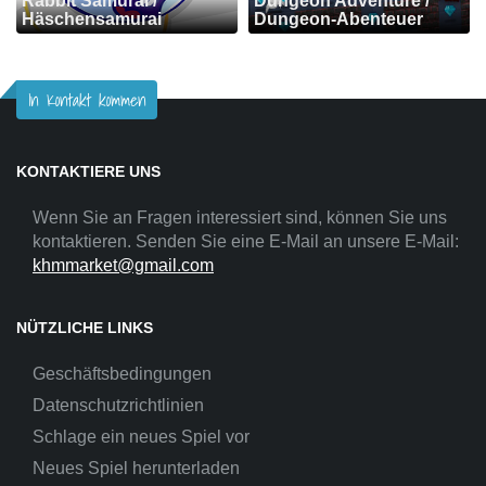
Rabbit Samurai /
Dungeon Adventure /
Häschensamurai
Dungeon-Abenteuer
In Kontakt kommen
KONTAKTIERE UNS
Wenn Sie an Fragen interessiert sind, können Sie uns
kontaktieren. Senden Sie eine E-Mail an unsere E-Mail:
khmmarket@gmail.com
NÜTZLICHE LINKS
Geschäftsbedingungen
Datenschutzrichtlinien
Schlage ein neues Spiel vor
Neues Spiel herunterladen