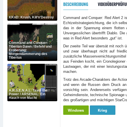
BESCHREIBUNG
VIDEOÜBERPRÜFU
KKnD: Krush, Kill’n’Destroy
Command and Conquer: Red Alert 2 ist 
Echtzeitstrategierichtung, die ich sel
das in der Spannung einem flotten 
Unvergesslichen übertrifft Diablo. D
was in Red Alert besonders „gut“ ist.
Command and Conquer:
Der zweite Teil war übersät mit noch 
Tiberian Dawn / Befehl und
Eroberung:
und zwar überhaupt nicht auf fried
Morgendämmerung des
zusätzliche Massenvernichtungsmittel f
Tiberius
aus Feinden kocht, ein Cronolegioner 
Lastwagen, der mit einer leistungssta
machen.
Trotz des Arcade-Charakters der Acti
und wenn die Russen dem Druck an Ar
vorsichtig sein. Andererseits verfüg
A.R.S.E.N.A.L: Taste the
Power / ARSENAL: Ein
Geheimdienste, technische Spionage us
Hauch von Macht
des großartigen und mächtigen StarCraf
Windows
Krieg