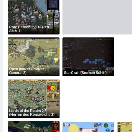
Rote Bedrohung 1 / Red
Alert 1
Open panzer (Panzer
General 2)
StarCraft (Sternen Schiff)
Lords of the Realm 2 /
(Herren des Königreichs 2)