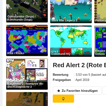
Commandos (Sega) /
Kommando (Sega)
Stick War Legacy 2
Fantasy
Empire 
Risk / Risiko
Command HQ
Deluxe
Red Alert 2 (Rote
Bewertung
: 3,53 von 5 (basiert au
Freigegeben
: April 2019
Romance of the Three
Kingdoms 2 / Romanze der
drei Königreiche 2
Zu Favoriten hinzufügen