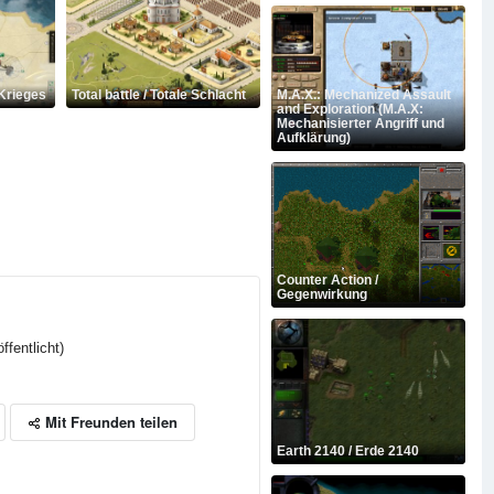
 Krieges
Total battle / Totale Schlacht
M.A.X.: Mechanized Assault
and Exploration (M.A.X:
Mechanisierter Angriff und
Aufklärung)
Counter Action /
Gegenwirkung
ffentlicht)
Mit Freunden teilen
Earth 2140 / Erde 2140