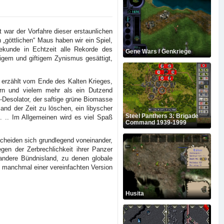
 war der Vorfahre dieser erstaunlichen
 „göttlichen“ Maus haben wir ein Spiel,
ekunde in Echtzeit alle Rekorde des
Gene Wars / Genkriege
igem und giftigem Zynismus gesättigt,
e erzählt vom Ende des Kalten Krieges,
ern und vielem mehr als ein Dutzend
t-Desolator, der saftige grüne Biomasse
and der Zeit zu löschen, ein libyscher
Steel Panthers 3: Brigade
t. .. Im Allgemeinen wird es viel Spaß
Command 1939-1999
cheiden sich grundlegend voneinander,
en der Zerbrechlichkeit ihrer Panzer
 andere Bündnisland, zu denen globale
t manchmal einer vereinfachten Version
Husita