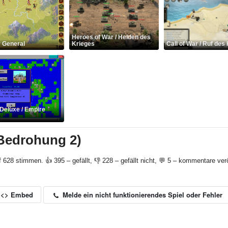
Heroes of War / Helden des
 General
Krieges
Call of War / Ruf des
Deluxe / Empire
 Bedrohung 2)
f 628 stimmen. 👍 395 – gefällt, 👎 228 – gefällt nicht, 💬 5 – kommentare verö
Melde ein nicht funktionierendes Spiel oder Fehler
<> Embed