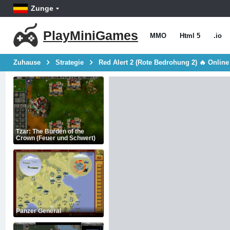
Zunge
PlayMiniGames
MMO
Html 5
.io
Zuhause
Strategie
Red Alert 2 (Rote Bedrohung 2) 🔥 Online
Tzar: The Burden of the
Crown (Feuer und Schwert)
Panzer General