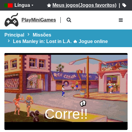
Língua
Meus jogos(Jogos favoritos)
|
PlayMiniGames
Principal
Missões
Les Manley in: Lost in L.A. 🔥 Jogue online
Corre!!