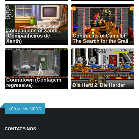
Companions of Xanth
(Companheiros de
Conquests of Camelot:
Xanth)
The Search for the Grail
Countdown (Contagem
regressiva)
Die Hard 2: Die Harder
Entrar em contato
CONTATE-NOS