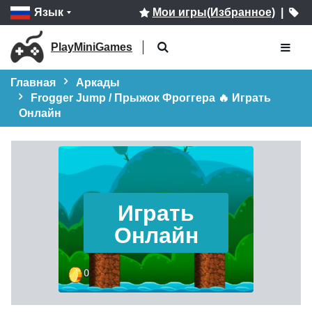
Язык
Мои игры(Избранное)
|
PlayMiniGames
Главная
Аркады
Frogger Jump / Прыжок Фроггера 🔥 Играть
Онлайн
Играть
Онлайн