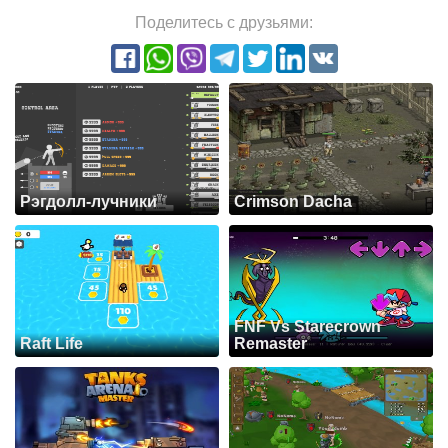
Поделитесь с друзьями:
Рэгдолл-лучники
Crimson Dacha
FNF Vs Starecrown
Raft Life
Remaster