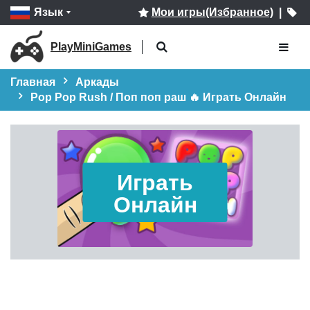
Язык
Мои игры(Избранное)
|
PlayMiniGames
Главная
Аркады
Pop Pop Rush / Поп поп раш 🔥 Играть Онлайн
Играть
Онлайн