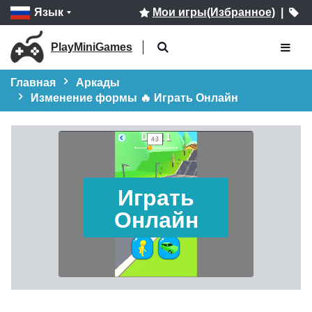
Язык
Мои игры(Избранное)
|
PlayMiniGames
Главная
Аркады
Изменение формы 🔥 Играть Онлайн
Играть
Онлайн