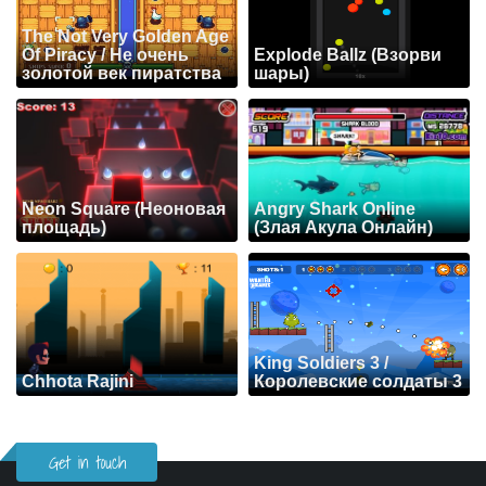
The Not Very Golden Age
Of Piracy / Не очень
Explode Ballz (Взорви
золотой век пиратства
шары)
Neon Square (Неоновая
Angry Shark Online
площадь)
(Злая Акула Онлайн)
King Soldiers 3 /
Chhota Rajini
Королевские солдаты 3
Get in touch