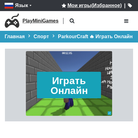
Язык
Мои игры(Избранное)
|
PlayMiniGames
Главная
Спорт
ParkourCraft 🔥 Играть Онлайн
Играть
Онлайн