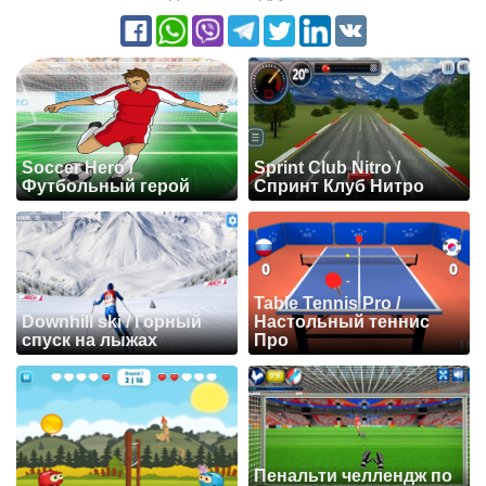
Soccer Hero /
Sprint Club Nitro /
Футбольный герой
Спринт Клуб Нитро
Table Tennis Pro /
Downhill ski / Горный
Настольный теннис
спуск на лыжах
Про
Пенальти челлендж по