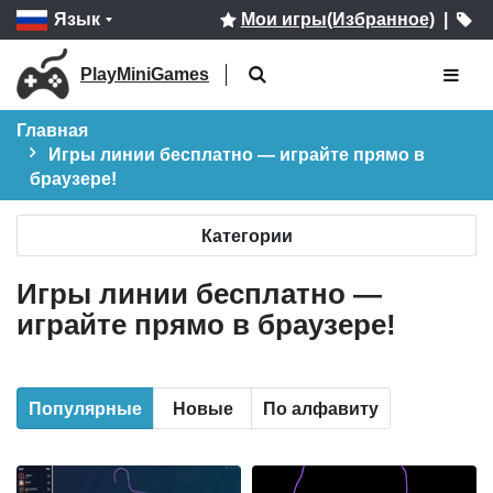
Язык
Мои игры(Избранное)
|
PlayMiniGames
Главная
Игры линии бесплатно — играйте прямо в
браузере!
Категории
Игры линии бесплатно —
играйте прямо в браузере!
Популярные
Новые
По алфавиту