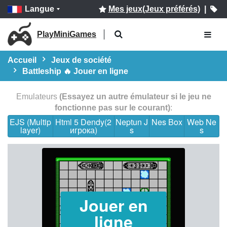
Langue
Mes jeux(Jeux préférés)
|
PlayMiniGames
Accueil
Jeux de société
Battleship 🔥 Jouer en ligne
Emulateurs
(Essayez un autre émulateur si le jeu ne
fonctionne pas sur le courant)
:
EJS (Multip
Html 5 Dendy(2
Neptun J
Nes Box
Web Ne
layer)
игрока)
s
s
Jouer en
ligne