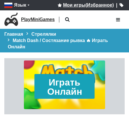
Язык
Мои игры(Избранное)
|
PlayMiniGames
Главная
Стрелялки
Match Dash / Состязание рывка 🔥 Играть
Онлайн
Играть
Онлайн