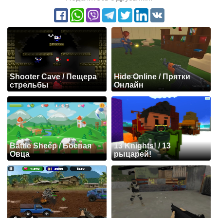
Shooter Cave / Пещера
Hide Online / Прятки
стрельбы
Онлайн
Battle Sheep / Боевая
13 Knights! / 13
Овца
рыцарей!