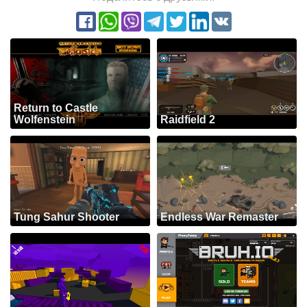
Return to Castle
Wolfenstein
Raidfield 2
Tung Sahur Shooter
Endless War Remaster