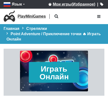
Язык
Мои игры(Избранное)
|
PlayMiniGames
Главная
Стрелялки
Point Adventure / Приключение точки 🔥 Играть
Онлайн
Играть
Онлайн