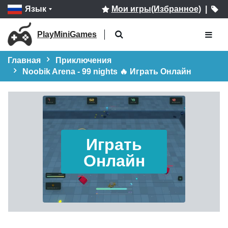
Язык
Мои игры(Избранное)
|
PlayMiniGames
Главная
Приключения
Noobik Arena - 99 nights 🔥 Играть Онлайн
Играть
Онлайн